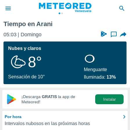
Tiempo en Arani
privacidad
05:03
Domingo
...
o de
om.ve
com.ve) ha
Nubes y claros
ado por
8°
es para
ue la
 que se
Menguante
e calidad.
Sensación de 10°
Iluminada:
13%
eder a este
ediante las
opciones:
¡Descarga
GRATIS
la app de
Instalar
ookies y
Meteored!
e forma
Por hora
d digital
Intervalos nubosos en las próximas horas
ada, basada