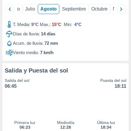
ados con el
 seleccionar
yo
Junio
Julio
Agosto
Septiembre
Octubre
Noviemb
o.
calización
T. Media:
9°C
Max.:
15°C
Min:
4°C
precisa e
ión mediante
Días de lluvia:
14
días
, publicidad
Acum. de lluvia:
72 mm
Viento medio:
7 km/h
dos,
 publicidad
,
Salida y Puesta del sol
ón de
 desarrollo
Salida del sol
Puesta del sol
s.
06:45
18:11
tros 1199
ios
Primera luz
Mediodía
Última luz
06:23
12:28
18:34