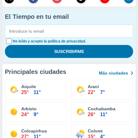
El Tiempo en tu email
He leído y acepto la política de privacidad.
Principales ciudades
Más ciudades
Aiquile
Arani
25°
11°
22°
7°
Arbieto
Cochabamba
24°
9°
26°
11°
Colcapirhua
Colomi
27°
11°
15°
4°