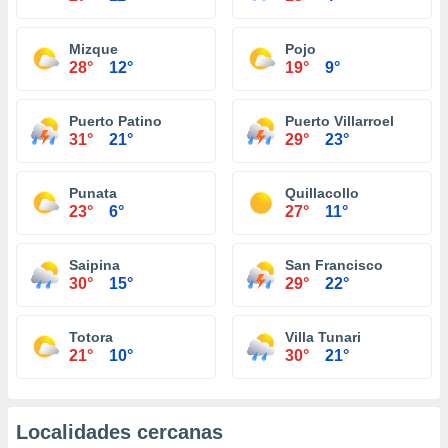
Mizque
Pojo
28°
12°
19°
9°
Puerto Patino
Puerto Villarroel
31°
21°
29°
23°
Punata
Quillacollo
23°
6°
27°
11°
Saipina
San Francisco
30°
15°
29°
22°
Totora
Villa Tunari
21°
10°
30°
21°
Localidades cercanas