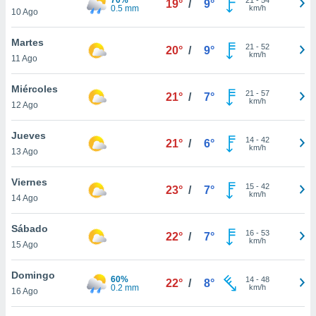
19°
/
9°
ublicidad y
0.5 mm
km/h
10 Ago
do en
Martes
 mismo.
21
-
52
20°
/
9°
km/h
sultar más
11 Ago
 en nuestra
 Cookies
y
Miércoles
21
-
57
21°
/
7°
ualquier
km/h
12 Ago
ento
Jueves
 botón
14
-
42
21°
/
6°
km/h
13 Ago
ación de
kies
 disponible
Viernes
15
-
42
23°
/
7°
e nuestra
km/h
14 Ago
.
Sábado
IVAMENTE,
16
-
53
22°
/
7°
km/h
15 Ago
as
Domingo
60%
14
-
48
22°
/
8°
 a cookies
0.2 mm
km/h
16 Ago
 no aceptar