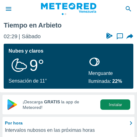
Tiempo en Arbieto
privacidad
02:29
Sábado
...
o de
om.ve
com.ve) ha
Nubes y claros
ado por
9°
es para
ue la
 que se
Menguante
e calidad.
Sensación de 11°
Iluminada:
22%
eder a este
ediante las
opciones:
¡Descarga
GRATIS
la app de
Instalar
ookies y
Meteored!
e forma
Por hora
d digital
Intervalos nubosos en las próximas horas
ada, basada