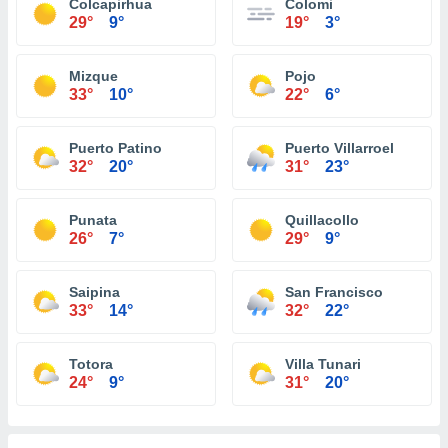
Colcapirhua
Colomi
29°
9°
19°
3°
Mizque
Pojo
33°
10°
22°
6°
Puerto Patino
Puerto Villarroel
32°
20°
31°
23°
Punata
Quillacollo
26°
7°
29°
9°
Saipina
San Francisco
33°
14°
32°
22°
Totora
Villa Tunari
24°
9°
31°
20°