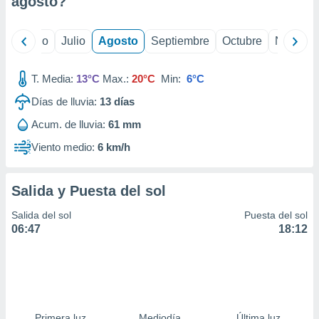
agosto
?
ados con el
 seleccionar
o.
yo
Junio
Julio
Agosto
Septiembre
Octubre
Noviemb
calización
precisa e
ión mediante
T. Media:
13°C
Max.:
20°C
Min:
6°C
Días de lluvia:
13
días
, publicidad
Acum. de lluvia:
61 mm
dos,
 publicidad
Viento medio:
6 km/h
,
ón de
 desarrollo
Salida y Puesta del sol
s.
Salida del sol
Puesta del sol
tros 1199
06:47
18:12
ios
Primera luz
Mediodía
Última luz