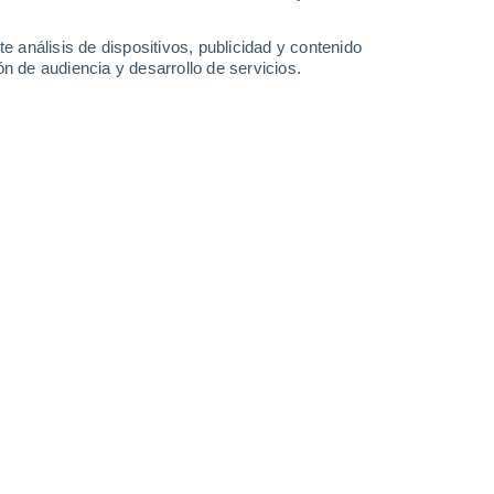
-
34
km/h
8
-
36
km/h
7
-
34
km/h
4
-
31
km/h
e análisis de dispositivos, publicidad y contenido
n de audiencia y desarrollo de servicios.
osto
Noreste
0 Bajo
2
-
10 km/h
FPS:
no
Noreste
0 Bajo
1
-
8 km/h
FPS:
no
Noreste
0 Bajo
1
-
7 km/h
FPS:
no
Noroeste
1 Bajo
1
-
8 km/h
FPS:
no
Sur
8 ¡Muy Alto!
3
-
23 km/h
FPS:
25-50