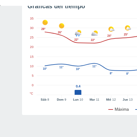
Gráficas del tiempo
35
30
28°
26°
25°
24°
25
22°
22°
20
15
10
11°
11°
10°
10°
8°
8°
5
0
0.4
°C
Sáb
8
Dom
9
Lun
10
Mar
11
Mié
12
Jue
13
Máxima