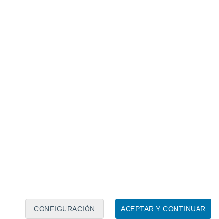
Calendario lunar
Lun
Mar
Mié
Jue
Vie
Sáb
Dom
8
9
10
11
12
13
14
15
16
17
18
19
20
21
CONFIGURACIÓN
ACEPTAR Y CONTINUAR