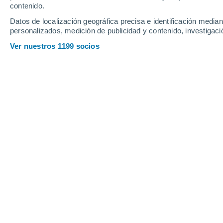
contenido.
6
-
30
km/h
8
-
32
km/h
7
7
-
29
km/h
Datos de localización geográfica precisa e identificación mediant
personalizados, medición de publicidad y contenido, investigació
Tiempo en Cochabamba hoy
, 8 de ag
Ver nuestros 1199 socios
Cielo despejado
11°
04:00
Sensación T.
11°
Cielo despejado
11°
05:00
Sensación T.
11°
Cielo despejado
11°
06:00
Sensación T.
11°
Soleado
13°
08:00
Sensación T.
13°
Soleado
20°
11:00
Sensación T.
20°