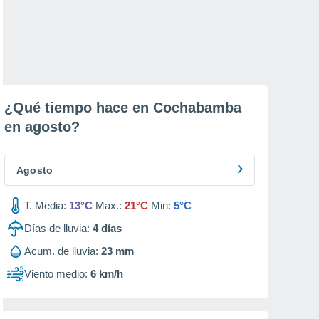
¿Qué tiempo hace en Cochabamba
en
agosto
?
Agosto
T. Media:
13°C
Max.:
21°C
Min:
5°C
Días de lluvia:
4
días
Acum. de lluvia:
23 mm
Viento medio:
6 km/h