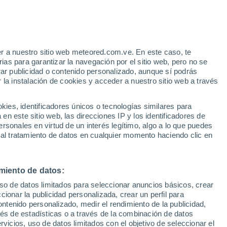
e
r a nuestro sitio web meteored.com.ve. En este caso, te
:
22%
as para garantizar la navegación por el sitio web, pero no se
rar publicidad o contenido personalizado, aunque sí podrás
 la instalación de cookies y acceder a nuestro sitio web a través
uvia
Satélites
Modelos
es, identificadores únicos o tecnologías similares para
n este sitio web, las direcciones IP y los identificadores de
rsonales en virtud de un interés legítimo, algo a lo que puedes
 al tratamiento de datos en cualquier momento haciendo clic en
Martes
Miércoles
Jueves
Viernes
11 Ago
12 Ago
13 Ago
14 Ago
miento de datos:
uso de datos limitados para seleccionar anuncios básicos, crear
ccionar la publicidad personalizada, crear un perfil para
ontenido personalizado, medir el rendimiento de la publicidad,
22°
/
11°
24°
/
8°
25°
/
8°
26°
/
8°
vés de estadísticas o a través de la combinación de datos
rvicios, uso de datos limitados con el objetivo de seleccionar el