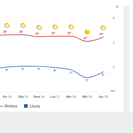
6
26°
26°
25°
25°
25°
25°
22°
4
2
9°
9°
8°
8°
7°
6°
3°
mm
Vie
14
Sáb
15
Dom
16
Lun
17
Mar
18
Mié
19
Jue
20
Mínima
Lluvia