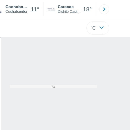
Cochabamba
Caracas
Tucacas
11°
18°
Cochabamba
Distrito Capital
Falcón
°C