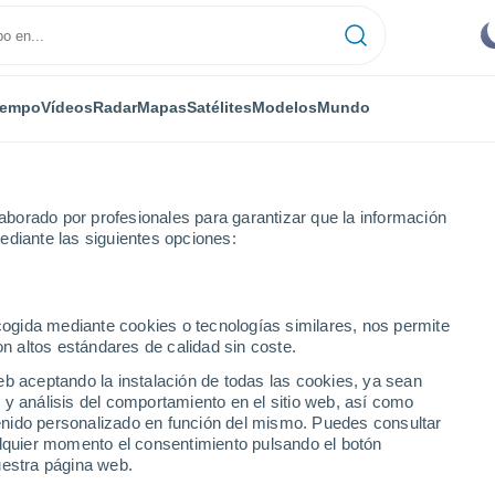
iempo
Vídeos
Radar
Mapas
Satélites
Modelos
Mundo
borado por profesionales para garantizar que la información
ediante las siguientes opciones:
ochabamba
ecogida mediante cookies o tecnologías similares, nos permite
on altos estándares de calidad sin coste.
a
eb aceptando la instalación de todas las cookies, ya sean
 y análisis del comportamiento en el sitio web, así como
...
ntenido personalizado en función del mismo. Puedes consultar
alquier momento el consentimiento pulsando el botón
Por hora
uestra página web.
Cielos despejados en las
próximas horas