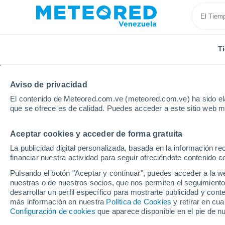
T
Aviso de privacidad
El contenido de Meteored.com.ve (meteored.com.ve) ha sido ela
que se ofrece es de calidad. Puedes acceder a este sitio web m
Aceptar cookies y acceder de forma gratuita
Inicio
Bolivia
Departamento de Cochabamba
C
La publicidad digital personalizada, basada en la información r
financiar nuestra actividad para seguir ofreciéndote contenido c
Tiempo en Cochabamb
Pulsando el botón "Aceptar y continuar", puedes acceder a la w
nuestras o de nuestros socios, que nos permiten el seguimiento
03:30
Sábado
desarrollar un perfil específico para mostrarte publicidad y co
más información en nuestra
Política de Cookies
y retirar en cu
Configuración de cookies
que aparece disponible en el pie de n
Cielo despejado