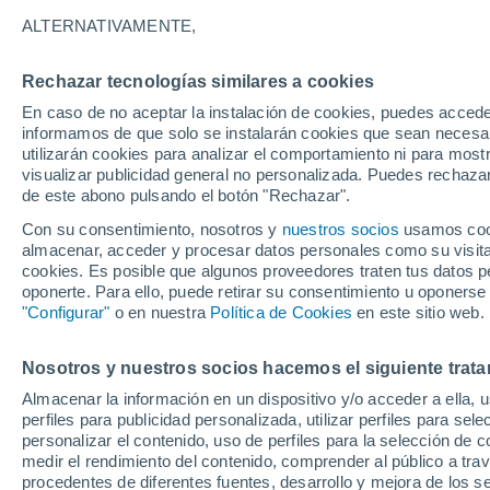
11°
ALTERNATIVAMENTE,
Rechazar tecnologías similares a cookies
Menguant
En caso de no aceptar la instalación de cookies, puedes accede
Iluminada
Sensación de 11°
informamos de que solo se instalarán cookies que sean necesari
utilizarán cookies para analizar el comportamiento ni para most
visualizar publicidad general no personalizada. Puedes rechazar
de este abono pulsando el botón "Rechazar".
Tiempo 1 - 7 días
Mapa de temperatura
Radar de ll
Con su consentimiento, nosotros y
nuestros socios
usamos cooki
almacenar, acceder y procesar datos personales como su visita e
cookies. Es posible que algunos proveedores traten tus datos pe
oponerte. Para ello, puede retirar su consentimiento u oponerse
Mañana
Lunes
Hoy
"Configurar"
o en nuestra
Política de Cookies
en este sitio web.
9 Ago
10 Ago
8 Ago
Nosotros y nuestros socios hacemos el siguiente trata
Almacenar la información en un dispositivo y/o acceder a ella, 
40%
perfiles para publicidad personalizada, utilizar perfiles para sele
0.4 mm
personalizar el contenido, uso de perfiles para la selección de c
26°
/
11°
22°
/
10°
28°
/
10°
medir el rendimiento del contenido, comprender al público a tra
procedentes de diferentes fuentes, desarrollo y mejora de los se