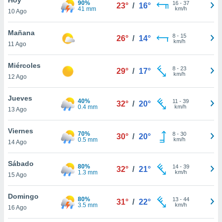
90%
ublicidad y
16
-
37
23°
/
16°
41 mm
km/h
10 Ago
do en
 mismo.
Mañana
8
-
15
26°
/
14°
sultar más
km/h
11 Ago
 en nuestra
 Cookies
y
Miércoles
8
-
23
ualquier
29°
/
17°
km/h
12 Ago
ento
 botón
Jueves
40%
11
-
39
32°
/
20°
ación de
0.4 mm
km/h
13 Ago
kies
 disponible
Viernes
70%
8
-
30
e nuestra
30°
/
20°
0.5 mm
km/h
14 Ago
.
Sábado
IVAMENTE,
80%
14
-
39
32°
/
21°
1.3 mm
km/h
15 Ago
as
Domingo
80%
13
-
44
31°
/
22°
 a cookies
3.5 mm
km/h
16 Ago
 no aceptar