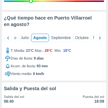
ados con el
 seleccionar
o.
calización
¿Qué tiempo hace en Puerto Villarroel
precisa e
en
agosto
?
ión mediante
, publicidad
yo
Junio
Julio
Agosto
Septiembre
Octubre
Noviemb
dos,
 publicidad
T. Media:
23°C
Max.:
28°C
Min:
18°C
,
Días de lluvia:
9
días
ón de
 desarrollo
Acum. de lluvia:
93 mm
s.
Viento medio:
6 km/h
tros 1199
ios
Salida y Puesta del sol
Salida del sol
Puesta del sol
06:40
18:09