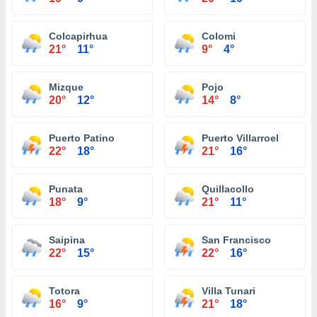
Colcapirhua
Colomi
21°
11°
9°
4°
Mizque
Pojo
20°
12°
14°
8°
Puerto Patino
Puerto Villarroel
22°
18°
21°
16°
Punata
Quillacollo
18°
9°
21°
11°
Saipina
San Francisco
22°
15°
22°
16°
Totora
Villa Tunari
16°
9°
21°
18°