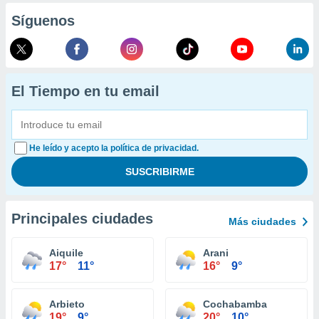
Síguenos
El Tiempo en tu email
He leído y acepto la política de privacidad.
Principales ciudades
Más ciudades
Aiquile
Arani
17°
11°
16°
9°
Arbieto
Cochabamba
19°
9°
20°
10°