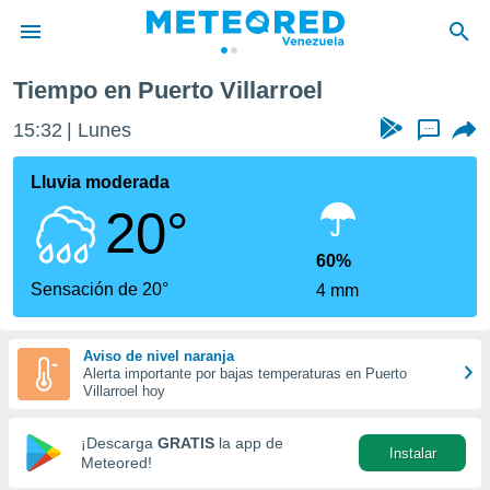
oel
Tiempo en Puerto Villarroel
privacidad
15:32
Lunes
...
o de
om.ve
com.ve) ha
Lluvia moderada
ado por
20°
es para
ue la
 que se
60%
e calidad.
Sensación de 20°
4 mm
eder a este
ediante las
opciones:
Aviso de nivel naranja
Alerta importante por bajas temperaturas en Puerto
ookies y
Villarroel hoy
e forma
¡Descarga
GRATIS
la app de
Instalar
d digital
Meteored!
ada, basada