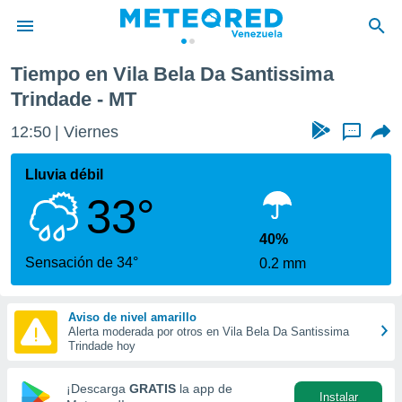
ma Trindade
Tiempo en Vila Bela Da Santissima
privacidad
Trindade - MT
o de
om.ve
12:50
Viernes
...
com.ve) ha
ado por
Lluvia débil
es para
ue la
33°
 que se
e calidad.
40%
eder a este
Sensación de 34°
ediante las
0.2 mm
opciones:
ookies y
Aviso de nivel amarillo
e forma
Alerta moderada por otros en Vila Bela Da Santissima
Trindade hoy
d digital
¡Descarga
GRATIS
la app de
ada, basada
Instalar