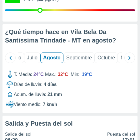
ados con el
 seleccionar
o.
calización
precisa e
¿Qué tiempo hace en Vila Bela Da
ión mediante
Santissima Trindade - MT en
agosto
?
, publicidad
yo
Junio
Julio
Agosto
Septiembre
Octubre
Noviemb
dos,
 publicidad
,
T. Media:
24°C
Max.:
32°C
Min:
19°C
ón de
 desarrollo
Días de lluvia:
4
días
s.
Acum. de lluvia:
21 mm
tros 1199
ios
Viento medio:
7 km/h
Salida y Puesta del sol
Salida del sol
Puesta del sol