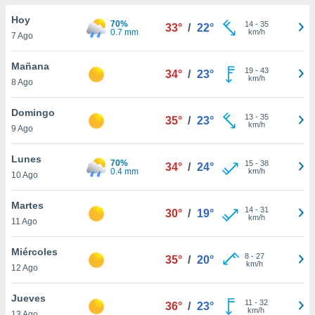
ublicidad y
Hoy
70%
14
-
35
33°
/
22°
do en
0.7 mm
km/h
7 Ago
 mismo.
sultar más
Mañana
19
-
43
 en nuestra
34°
/
23°
km/h
8 Ago
 Cookies
y
ualquier
Domingo
13
-
35
35°
/
23°
ento
km/h
9 Ago
 botón
ación de
Lunes
70%
15
-
38
kies
34°
/
24°
0.4 mm
km/h
10 Ago
 disponible
e nuestra
Martes
.
14
-
31
30°
/
19°
km/h
11 Ago
IVAMENTE,
Miércoles
8
-
27
35°
/
20°
km/h
12 Ago
as
 a cookies
Jueves
11
-
32
36°
/
23°
 no aceptar
km/h
13 Ago