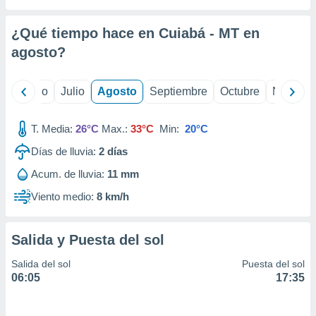
ados con el
 seleccionar
o.
¿Qué tiempo hace en Cuiabá - MT en
calización
agosto
?
precisa e
ión mediante
yo
Junio
Julio
Agosto
Septiembre
Octubre
Noviemb
, publicidad
T. Media:
26°C
Max.:
33°C
Min:
20°C
dos,
 publicidad
Días de lluvia:
2
días
,
ón de
Acum. de lluvia:
11 mm
 desarrollo
Viento medio:
8 km/h
s.
tros 1199
ios
Salida y Puesta del sol
Salida del sol
Puesta del sol
06:05
17:35