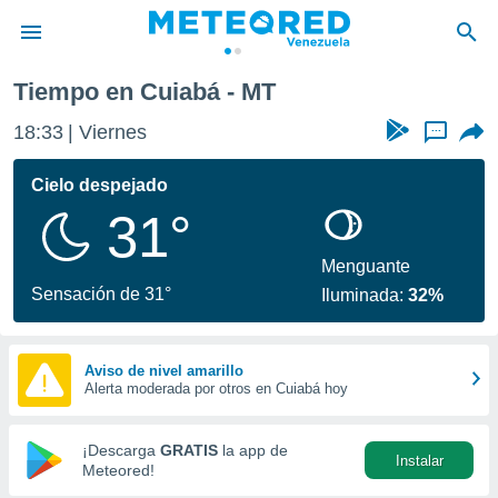
Tiempo en Cuiabá - MT
privacidad
18:33
Viernes
...
o de
om.ve
com.ve) ha
Cielo despejado
ado por
31°
es para
ue la
 que se
Menguante
e calidad.
Sensación de 31°
Iluminada:
32%
eder a este
ediante las
opciones:
Aviso de nivel amarillo
Alerta moderada por otros en Cuiabá hoy
ookies y
e forma
¡Descarga
GRATIS
la app de
Instalar
d digital
Meteored!
ada, basada