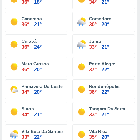
36°
18°
34°
21°
Canarana
Comodoro
36°
21°
30°
20°
Cuiabá
Juina
36°
24°
33°
21°
Mato Grosso
Porto Alegre
36°
20°
37°
22°
Primavera Do Leste
Rondonópolis
34°
20°
36°
22°
Sinop
Tangara Da Serra
34°
21°
33°
21°
Vila Bela Da Santissima Trindade
Vila Rica
33°
22°
35°
20°