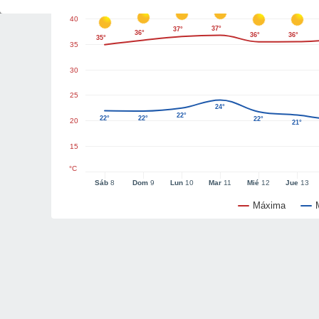
40
37°
37°
36°
36°
36°
35°
35
30
25
24°
22°
22°
22°
22°
20
21°
15
°C
Sáb
8
Dom
9
Lun
10
Mar
11
Mié
12
Jue
13
Máxima