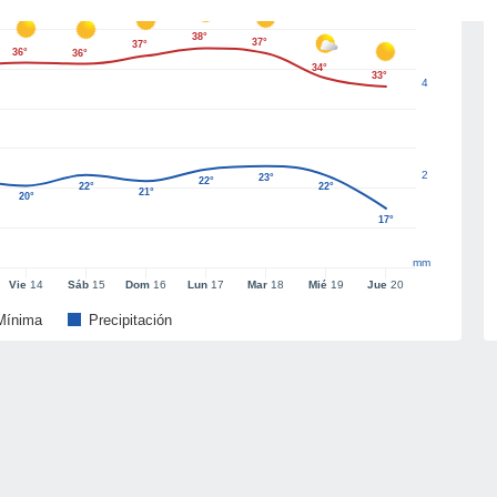
38°
37°
37°
36°
36°
34°
33°
4
2
23°
22°
22°
22°
21°
20°
17°
mm
Vie
14
Sáb
15
Dom
16
Lun
17
Mar
18
Mié
19
Jue
20
Mínima
Precipitación