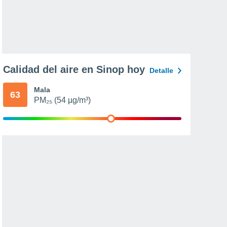
Calidad del aire en Sinop hoy
Detalle
Mala
63
PM₂₅ (54 µg/m³)