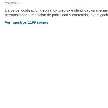
contenido.
10
-
29
km/h
11
-
26
km/h
12
10
-
26
km/h
Datos de localización geográfica precisa e identificación mediant
personalizados, medición de publicidad y contenido, investigació
Tiempo en Sinop - MT hoy
, 8 de agos
Ver nuestros 1199 socios
Nubes y claros
33°
11:00
Sensación T.
34°
Nubes y claros
34°
12:00
Sensación T.
34°
Soleado
34°
13:00
Sensación T.
34°
Soleado
35°
14:00
Sensación T.
34°
Soleado
34°
15:00
Sensación T.
34°