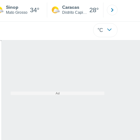
Sinop
Caracas
Tucacas
34°
28°
Mato Grosso
Distrito Capital
Falcón
°C