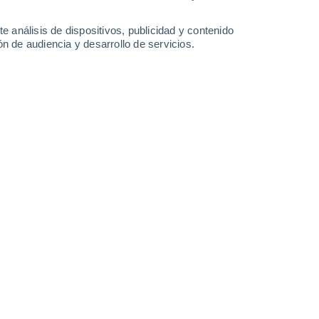
-
26
km/h
18
-
41
km/h
17
-
41
km/h
10
-
32
km/h
e análisis de dispositivos, publicidad y contenido
n de audiencia y desarrollo de servicios.
to
Norte
9 ¡Muy Alto!
10
-
26 km/h
FPS:
25-50
Norte
10 ¡Muy Alto!
10
-
26 km/h
FPS:
25-50
Norte
8 ¡Muy Alto!
9
-
25 km/h
FPS:
25-50
Norte
6 Alto
9
-
24 km/h
FPS:
15-25
Norte
3 Medio
9
-
23 km/h
FPS:
6-10