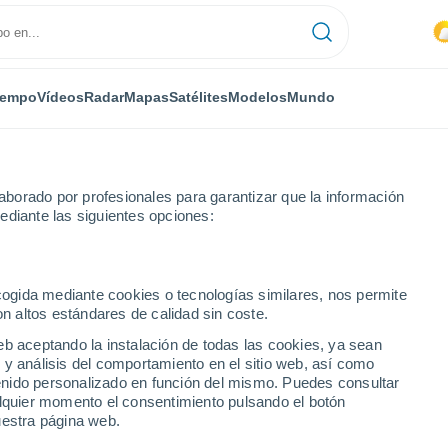
iempo
Vídeos
Radar
Mapas
Satélites
Modelos
Mundo
borado por profesionales para garantizar que la información
ediante las siguientes opciones:
ecogida mediante cookies o tecnologías similares, nos permite
on altos estándares de calidad sin coste.
eb aceptando la instalación de todas las cookies, ya sean
 y análisis del comportamiento en el sitio web, así como
...
ntenido personalizado en función del mismo. Puedes consultar
alquier momento el consentimiento pulsando el botón
Por hora
uestra página web.
Intervalos nubosos en las
próximas horas