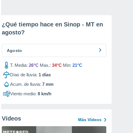
¿Qué tiempo hace en Sinop - MT en
agosto
?
Agosto
T. Media:
26°C
Max.:
34°C
Min:
21°C
Días de lluvia:
1
días
Acum. de lluvia:
7 mm
Viento medio:
8 km/h
Vídeos
Más Vídeos