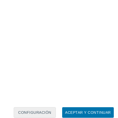
Calendario lunar
Lun
Mar
Mié
Jue
Vie
Sáb
Dom
8
9
10
11
12
13
14
15
16
17
18
19
20
21
CONFIGURACIÓN
ACEPTAR Y CONTINUAR
6