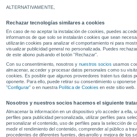
33°
ALTERNATIVAMENTE,
Rechazar tecnologías similares a cookies
UV
9 ¡Muy
En caso de no aceptar la instalación de cookies, puedes accede
Sensación de 34°
FPS
25-50
informamos de que solo se instalarán cookies que sean necesari
utilizarán cookies para analizar el comportamiento ni para most
visualizar publicidad general no personalizada. Puedes rechazar
de este abono pulsando el botón "Rechazar".
Tiempo 1 - 7 días
Mapa de nubosidad
Radar de llu
Con su consentimiento, nosotros y
nuestros socios
usamos cooki
almacenar, acceder y procesar datos personales como su visita e
cookies. Es posible que algunos proveedores traten tus datos pe
oponerte. Para ello, puede retirar su consentimiento u oponerse
Mañana
Lunes
Hoy
"Configurar"
o en nuestra
Política de Cookies
en este sitio web.
9 Ago
10 Ago
8 Ago
Nosotros y nuestros socios hacemos el siguiente trata
Almacenar la información en un dispositivo y/o acceder a ella, 
perfiles para publicidad personalizada, utilizar perfiles para sele
personalizar el contenido, uso de perfiles para la selección de c
36°
/
22°
37°
/
22°
35°
/
22°
medir el rendimiento del contenido, comprender al público a tra
procedentes de diferentes fuentes, desarrollo y mejora de los se