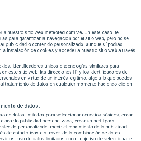
Aviso de nivel amarillo
Alerta moderada por otros en Sinop
hoy
 Alto!
r a nuestro sitio web meteored.com.ve. En este caso, te
as para garantizar la navegación por el sitio web, pero no se
rar publicidad o contenido personalizado, aunque sí podrás
 la instalación de cookies y acceder a nuestro sitio web a través
via
Satélites
Modelos
es, identificadores únicos o tecnologías similares para
n este sitio web, las direcciones IP y los identificadores de
rsonales en virtud de un interés legítimo, algo a lo que puedes
 al tratamiento de datos en cualquier momento haciendo clic en
Martes
Miércoles
Jueves
Viernes
11 Ago
12 Ago
13 Ago
14 Ago
miento de datos:
uso de datos limitados para seleccionar anuncios básicos, crear
ccionar la publicidad personalizada, crear un perfil para
ontenido personalizado, medir el rendimiento de la publicidad,
37°
/
24°
36°
/
22°
36°
/
21°
36°
/
20°
vés de estadísticas o a través de la combinación de datos
rvicios, uso de datos limitados con el objetivo de seleccionar el