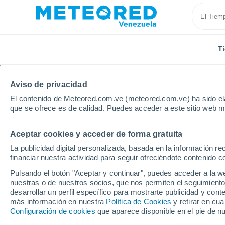
T
Aviso de privacidad
El contenido de Meteored.com.ve (meteored.com.ve) ha sido ela
que se ofrece es de calidad. Puedes acceder a este sitio web m
Aceptar cookies y acceder de forma gratuita
Inicio
Brasil
Estado de Mato Grosso
Sinop
La publicidad digital personalizada, basada en la información r
financiar nuestra actividad para seguir ofreciéndote contenido c
Tiempo en Sinop - MT
Pulsando el botón "Aceptar y continuar", puedes acceder a la w
nuestras o de nuestros socios, que nos permiten el seguimiento
11:15
Sábado
desarrollar un perfil específico para mostrarte publicidad y co
más información en nuestra
Política de Cookies
y retirar en cu
Configuración de cookies
que aparece disponible en el pie de n
Nubes y claros