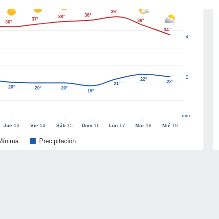
39°
38°
38°
37°
36°
36°
34°
4
2
22°
22°
21°
20°
20°
20°
19°
mm
Jue
13
Vie
14
Sáb
15
Dom
16
Lun
17
Mar
18
Mié
19
Mínima
Precipitación