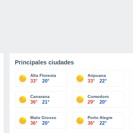
Principales ciudades
Alta Floresta
Aripuana
33°
20°
33°
22°
Canarana
Comodoro
36°
21°
29°
20°
Mato Grosso
Porto Alegre
36°
20°
36°
22°