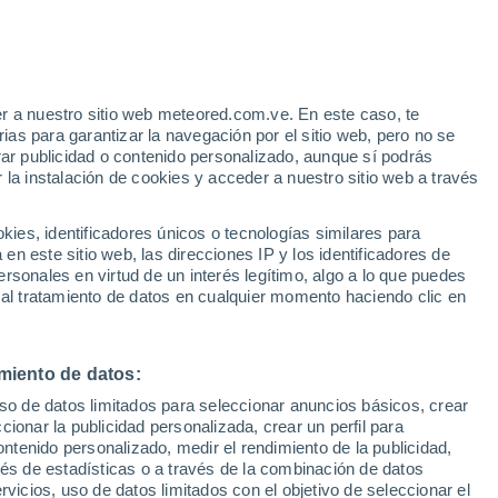
Aviso de nivel naranja
Alerta importante por otros en Barra
Do Garcas hoy
r a nuestro sitio web meteored.com.ve. En este caso, te
h
as para garantizar la navegación por el sitio web, pero no se
rar publicidad o contenido personalizado, aunque sí podrás
 la instalación de cookies y acceder a nuestro sitio web a través
via
Satélites
Modelos
es, identificadores únicos o tecnologías similares para
n este sitio web, las direcciones IP y los identificadores de
rsonales en virtud de un interés legítimo, algo a lo que puedes
 al tratamiento de datos en cualquier momento haciendo clic en
Lunes
Martes
Miércoles
Jueves
10 Ago
11 Ago
12 Ago
13 Ago
miento de datos:
uso de datos limitados para seleccionar anuncios básicos, crear
ccionar la publicidad personalizada, crear un perfil para
ontenido personalizado, medir el rendimiento de la publicidad,
39°
/
23°
38°
/
23°
36°
/
21°
36°
/
20°
vés de estadísticas o a través de la combinación de datos
rvicios, uso de datos limitados con el objetivo de seleccionar el