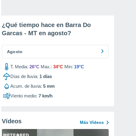
¿Qué tiempo hace en Barra Do
Garcas - MT en
agosto
?
Agosto
T. Media:
26°C
Max.:
34°C
Min:
19°C
Días de lluvia:
1
días
Acum. de lluvia:
5 mm
Viento medio:
7 km/h
Vídeos
Más Vídeos