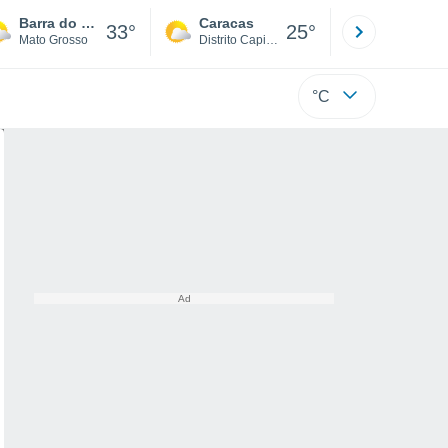
Barra do Garças
Caracas
Tucacas
33°
25°
Mato Grosso
Distrito Capital
Falcón
°C