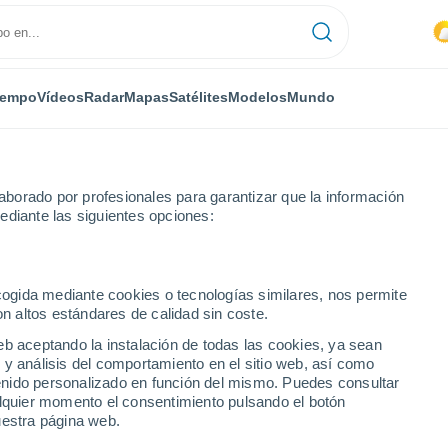
iempo
Vídeos
Radar
Mapas
Satélites
Modelos
Mundo
borado por profesionales para garantizar que la información
ediante las siguientes opciones:
Garcas
ecogida mediante cookies o tecnologías similares, nos permite
on altos estándares de calidad sin coste.
rcas - MT
eb aceptando la instalación de todas las cookies, ya sean
 y análisis del comportamiento en el sitio web, así como
...
ntenido personalizado en función del mismo. Puedes consultar
alquier momento el consentimiento pulsando el botón
Por hora
uestra página web.
Intervalos nubosos en las
próximas horas