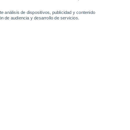
-
19
km/h
18
-
42
km/h
19
-
43
km/h
8
-
31
km/h
e análisis de dispositivos, publicidad y contenido
n de audiencia y desarrollo de servicios.
, 7 de agosto
s
Oeste
0 Bajo
1°
6
-
26 km/h
FPS:
no
ado
Oeste
0 Bajo
0°
5
-
13 km/h
FPS:
no
ado
Oeste
0 Bajo
9°
4
-
11 km/h
FPS:
no
ado
Noroeste
0 Bajo
8°
2
-
9 km/h
FPS:
no
s
Norte
0 Bajo
7°
3
-
6 km/h
FPS:
no