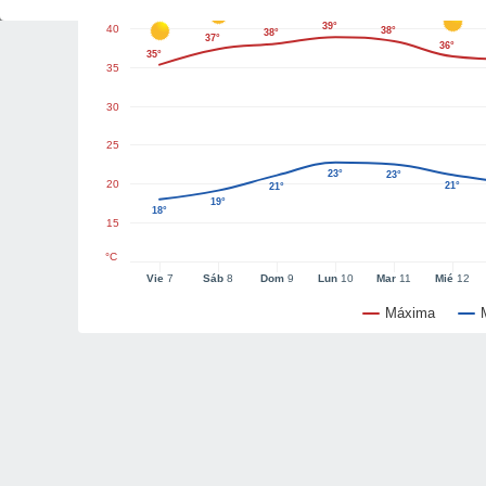
39°
40
38°
38°
37°
36°
35°
35
30
25
23°
23°
20
21°
21°
19°
18°
15
°C
Vie
7
Sáb
8
Dom
9
Lun
10
Mar
11
Mié
12
Máxima