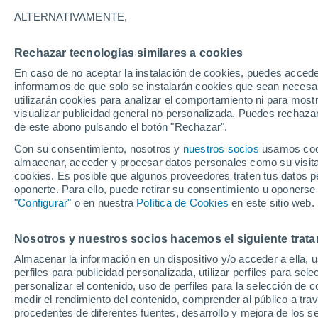
33°
ALTERNATIVAMENTE,
Rechazar tecnologías similares a cookies
Oeste
En caso de no aceptar la instalación de cookies, puedes accede
Sensación de 31°
6
-
26 km/
informamos de que solo se instalarán cookies que sean necesari
utilizarán cookies para analizar el comportamiento ni para most
visualizar publicidad general no personalizada. Puedes rechazar
de este abono pulsando el botón "Rechazar".
Tiempo 1 - 7 días
Mapa de nubosidad
Radar de llu
Con su consentimiento, nosotros y
nuestros socios
usamos cooki
almacenar, acceder y procesar datos personales como su visita e
cookies. Es posible que algunos proveedores traten tus datos pe
oponerte. Para ello, puede retirar su consentimiento u oponerse
Mañana
Domingo
Hoy
"Configurar"
o en nuestra
Política de Cookies
en este sitio web.
8 Ago
9 Ago
7 Ago
Nosotros y nuestros socios hacemos el siguiente trata
Almacenar la información en un dispositivo y/o acceder a ella, 
perfiles para publicidad personalizada, utilizar perfiles para sele
personalizar el contenido, uso de perfiles para la selección de c
37°
/
19°
38°
/
21°
35°
/
18°
medir el rendimiento del contenido, comprender al público a tra
procedentes de diferentes fuentes, desarrollo y mejora de los se