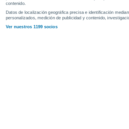
contenido.
16
-
34
km/h
8
-
20
km/h
6
15
-
35
km/h
Datos de localización geográfica precisa e identificación mediant
personalizados, medición de publicidad y contenido, investigació
Tiempo en Barra Do Garcas - MT hoy
Ver nuestros 1199 socios
Nubes y claro
33°
17:00
Sensación T.
3
Cielo despej
31°
18:00
Sensación T.
3
Cielo despej
30°
19:00
Sensación T.
2
Cielo despej
29°
20:00
Sensación T.
2
Nubes y claro
27°
21:00
Sensación T.
2