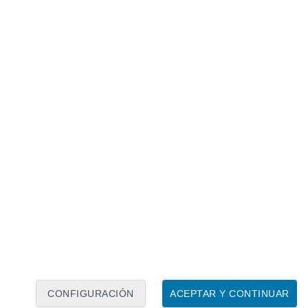
Calendario lunar
Lun
Mar
Mié
Jue
Vie
Sáb
Dom
7
8
9
10
11
12
13
14
15
16
17
18
19
20
CONFIGURACIÓN
ACEPTAR Y CONTINUAR
6