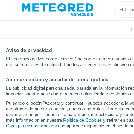
T
Aviso de privacidad
El contenido de Meteored.com.ve (meteored.com.ve) ha sido ela
que se ofrece es de calidad. Puedes acceder a este sitio web m
Aceptar cookies y acceder de forma gratuita
Inicio
Brasil
Estado de Mato Grosso
Barra Do 
La publicidad digital personalizada, basada en la información r
financiar nuestra actividad para seguir ofreciéndote contenido c
Tiempo en Barra Do Ga
Pulsando el botón "Aceptar y continuar", puedes acceder a la w
nuestras o de nuestros socios, que nos permiten el seguimiento
16:46
Viernes
desarrollar un perfil específico para mostrarte publicidad y co
más información en nuestra
Política de Cookies
y retirar en cu
Configuración de cookies
que aparece disponible en el pie de n
Nubes y claros