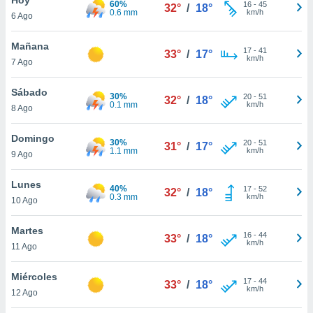
60%
ublicidad y
16
-
45
32°
/
18°
0.6 mm
km/h
6 Ago
do en
 mismo.
Mañana
17
-
41
33°
/
17°
sultar más
km/h
7 Ago
 en nuestra
 Cookies
y
Sábado
30%
20
-
51
ualquier
32°
/
18°
0.1 mm
km/h
8 Ago
ento
 botón
Domingo
30%
20
-
51
31°
/
17°
ación de
1.1 mm
km/h
9 Ago
kies
 disponible
Lunes
40%
17
-
52
e nuestra
32°
/
18°
0.3 mm
km/h
10 Ago
.
Martes
IVAMENTE,
16
-
44
33°
/
18°
km/h
11 Ago
as
Miércoles
17
-
44
33°
/
18°
 a cookies
km/h
12 Ago
 no aceptar