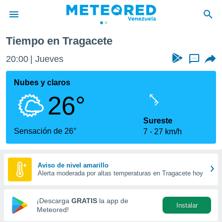
Tragacete
Tiempo en Tragacete
privacidad
20:00
Jueves
...
o de
om.ve
com.ve) ha
Nubes y claros
ado por
26°
es para
ue la
 que se
Sureste
e calidad.
Sensación de 26°
7
27 km/h
eder a este
ediante las
opciones:
Aviso de nivel amarillo
Alerta moderada por altas temperaturas en Tragacete hoy
ookies y
e forma
¡Descarga
GRATIS
la app de
Instalar
d digital
Meteored!
ada, basada