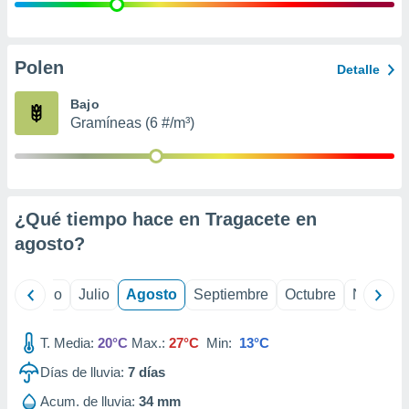
ados con el
 seleccionar
o.
calización
Polen
Detalle
precisa e
ión mediante
Bajo
Gramíneas (6 #/m³)
, publicidad
dos,
 publicidad
,
¿Qué tiempo hace en Tragacete en
ón de
 desarrollo
agosto
?
s.
tros 1199
yo
Junio
Julio
Agosto
Septiembre
Octubre
Noviemb
ios
T. Media:
20°C
Max.:
27°C
Min:
13°C
Días de lluvia:
7
días
Acum. de lluvia:
34 mm