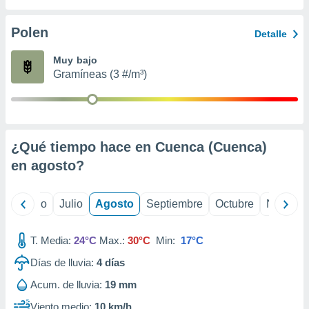
ados con el
 seleccionar
o.
Polen
Detalle
calización
Muy bajo
precisa e
Gramíneas (3 #/m³)
ión mediante
, publicidad
dos,
 publicidad
¿Qué tiempo hace en Cuenca (Cuenca)
,
en
agosto
?
ón de
 desarrollo
s.
yo
Junio
Julio
Agosto
Septiembre
Octubre
Noviemb
tros 1199
ios
T. Media:
24°C
Max.:
30°C
Min:
17°C
Días de lluvia:
4
días
Acum. de lluvia:
19 mm
Viento medio:
10 km/h