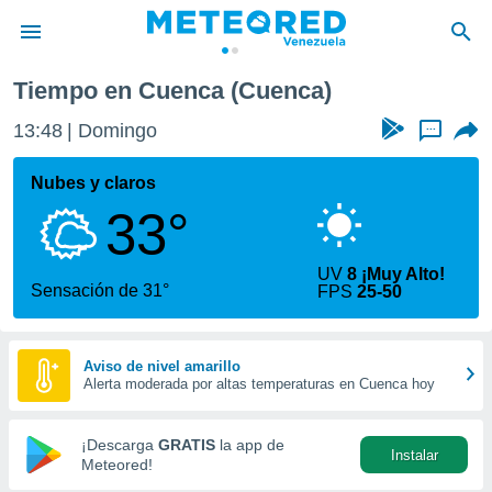
Cuenca
Tiempo en Cuenca (Cuenca)
privacidad
13:48
Domingo
...
o de
om.ve
com.ve) ha
Nubes y claros
ado por
33°
es para
ue la
 que se
UV
8 ¡Muy Alto!
e calidad.
Sensación de 31°
FPS
25-50
eder a este
ediante las
opciones:
Aviso de nivel amarillo
Alerta moderada por altas temperaturas en Cuenca hoy
ookies y
e forma
¡Descarga
GRATIS
la app de
Instalar
d digital
Meteored!
ada, basada