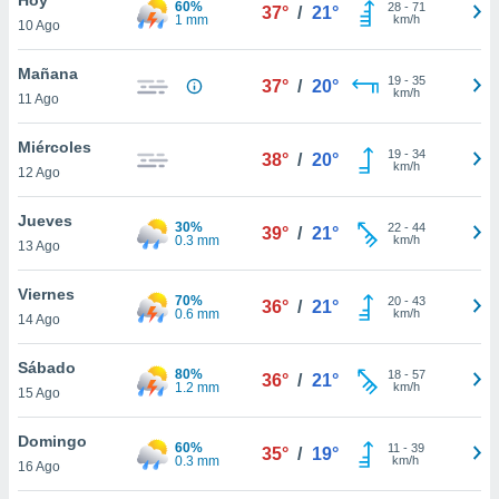
60%
ublicidad y
28
-
71
37°
/
21°
1 mm
km/h
10 Ago
do en
 mismo.
Mañana
19
-
35
37°
/
20°
sultar más
km/h
11 Ago
 en nuestra
 Cookies
y
Miércoles
19
-
34
ualquier
38°
/
20°
km/h
12 Ago
ento
 botón
Jueves
30%
22
-
44
39°
/
21°
ación de
0.3 mm
km/h
13 Ago
kies
 disponible
Viernes
70%
20
-
43
e nuestra
36°
/
21°
0.6 mm
km/h
14 Ago
.
Sábado
IVAMENTE,
80%
18
-
57
36°
/
21°
1.2 mm
km/h
15 Ago
as
Domingo
60%
11
-
39
35°
/
19°
 a cookies
0.3 mm
km/h
16 Ago
 no aceptar