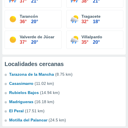
37°
21°
38°
21°
Tarancón
Tragacete
36°
20°
32°
18°
Valverde de Júcar
Villalpardo
37°
20°
35°
20°
Localidades cercanas
Tarazona de la Mancha
(8.75 km)
Casasimarro
(11.02 km)
Rubielos Bajos
(14.94 km)
Madrigueras
(16.18 km)
El Peral
(17.51 km)
Motilla del Palancar
(24.5 km)