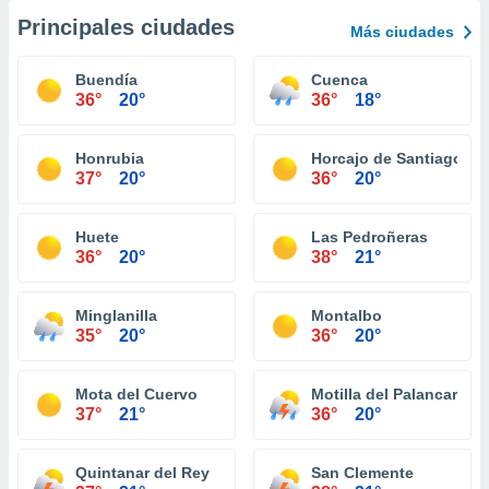
Principales ciudades
Más ciudades
Buendía
Cuenca
36°
20°
36°
18°
Honrubia
Horcajo de Santiago
37°
20°
36°
20°
Huete
Las Pedroñeras
36°
20°
38°
21°
Minglanilla
Montalbo
35°
20°
36°
20°
Mota del Cuervo
Motilla del Palancar
37°
21°
36°
20°
Quintanar del Rey
San Clemente