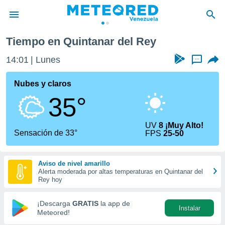
Quintanar del Rey
Tiempo en Quintanar del Rey
privacidad
14:01
Lunes
...
o de
om.ve
com.ve) ha
Nubes y claros
ado por
35°
es para
ue la
 que se
UV
8 ¡Muy Alto!
e calidad.
Sensación de 33°
FPS
25-50
eder a este
ediante las
opciones:
Aviso de nivel amarillo
Alerta moderada por altas temperaturas en Quintanar del
ookies y
Rey hoy
e forma
¡Descarga
GRATIS
la app de
Instalar
d digital
Meteored!
ada, basada