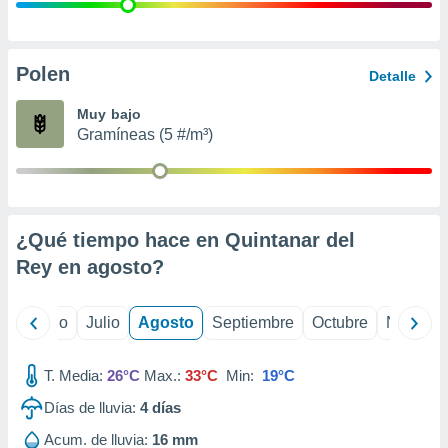
ados con el
 seleccionar
o.
calización
Polen
Detalle
precisa e
ión mediante
Muy bajo
Gramíneas (5 #/m³)
, publicidad
dos,
 publicidad
,
¿Qué tiempo hace en Quintanar del
ón de
 desarrollo
Rey en
agosto
?
s.
tros 1199
yo
Junio
Julio
Agosto
Septiembre
Octubre
Noviemb
ios
T. Media:
26°C
Max.:
33°C
Min:
19°C
Días de lluvia:
4
días
Acum. de lluvia:
16 mm