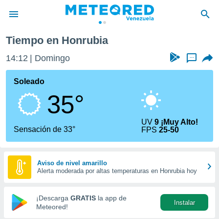
Honrubia
Tiempo en Honrubia
privacidad
14:12
Domingo
...
o de
om.ve
com.ve) ha
Soleado
ado por
35°
es para
ue la
 que se
UV
9 ¡Muy Alto!
e calidad.
Sensación de 33°
FPS
25-50
eder a este
ediante las
opciones:
Aviso de nivel amarillo
Alerta moderada por altas temperaturas en Honrubia hoy
ookies y
e forma
¡Descarga
GRATIS
la app de
Instalar
d digital
Meteored!
ada, basada