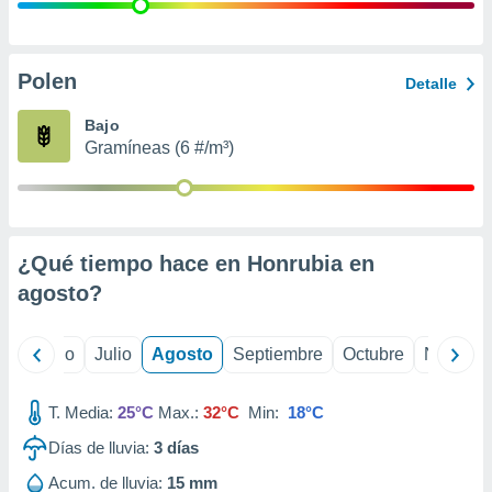
ados con el
 seleccionar
o.
calización
Polen
Detalle
precisa e
ión mediante
Bajo
Gramíneas (6 #/m³)
, publicidad
dos,
 publicidad
,
¿Qué tiempo hace en Honrubia en
ón de
 desarrollo
agosto
?
s.
tros 1199
yo
Junio
Julio
Agosto
Septiembre
Octubre
Noviemb
ios
T. Media:
25°C
Max.:
32°C
Min:
18°C
Días de lluvia:
3
días
Acum. de lluvia:
15 mm