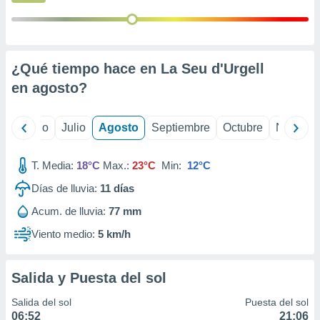
ados con el
 seleccionar
o.
calización
precisa e
¿Qué tiempo hace en La Seu d'Urgell
ión mediante
en
agosto
?
, publicidad
yo
Junio
Julio
Agosto
Septiembre
Octubre
Noviemb
dos,
 publicidad
,
T. Media:
18°C
Max.:
23°C
Min:
12°C
ón de
 desarrollo
Días de lluvia:
11
días
s.
Acum. de lluvia:
77 mm
tros 1199
Viento medio:
5 km/h
ios
Salida y Puesta del sol
Salida del sol
Puesta del sol
06:52
21:06