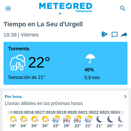
gell
Tiempo en La Seu d'Urgell
privacidad
19:38
Viernes
...
o de
om.ve
com.ve) ha
Tormenta
ado por
22°
es para
ue la
 que se
40%
e calidad.
Sensación de 21°
0.9 mm
eder a este
ediante las
opciones:
Por hora
ookies y
Lluvias débiles en las próximas horas
e forma
3:00
14:00
15:00
16:00
17:00
18:00
19:00
20:00
21:00
22:00
23:00
24:00
d digital
33°
34°
34°
34°
34°
33°
29°
22°
21°
21°
20°
19°
ada, basada