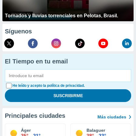
Tornados y lluvias torrenciales en Pelotas, Brasil.
Síguenos
El Tiempo en tu email
He leído y acepto la política de privacidad.
Principales ciudades
Más ciudades
Àger
Balaguer
35°
21°
38°
23°