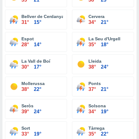
Bellver de Cerdanya
Cervera
31°
15°
34°
21°
Espot
La Seu d'Urgell
28°
14°
35°
18°
La Vall de Boí
Lleida
30°
17°
38°
24°
Mollerussa
Ponts
38°
22°
37°
21°
Seròs
Solsona
39°
24°
34°
19°
Sort
Tàrrega
33°
19°
35°
22°