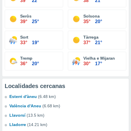
39°
22°
38°
21°
Seròs
Solsona
39°
25°
35°
20°
Sort
Tàrrega
33°
19°
37°
21°
Tremp
Vielha e Mijaran
36°
20°
30°
17°
Localidades cercanas
Esterri d'àneu
(6.48 km)
València d'Aneu
(6.68 km)
Llavorsí
(13.5 km)
Lladorre
(14.21 km)