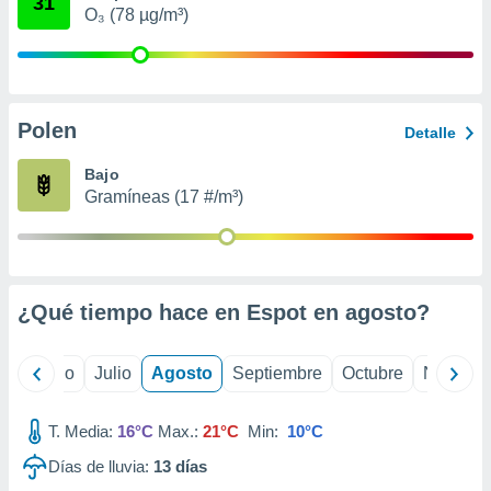
31
ados con el
O₃ (78 µg/m³)
 seleccionar
o.
calización
precisa e
ión mediante
Polen
Detalle
, publicidad
Bajo
Gramíneas (17 #/m³)
dos,
 publicidad
,
ón de
 desarrollo
s.
¿Qué tiempo hace en Espot en
agosto
?
tros 1199
ios
yo
Junio
Julio
Agosto
Septiembre
Octubre
Noviemb
T. Media:
16°C
Max.:
21°C
Min:
10°C
Días de lluvia:
13
días