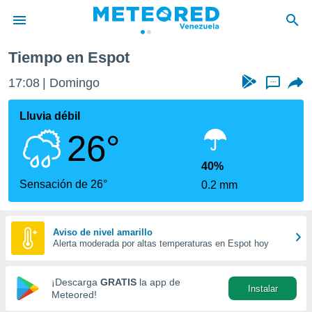
Tiempo en Espot
privacidad
17:08
Domingo
...
o de
om.ve
com.ve) ha
Lluvia débil
ado por
26°
es para
ue la
 que se
40%
e calidad.
Sensación de 26°
0.2 mm
eder a este
ediante las
opciones:
Aviso de nivel amarillo
Alerta moderada por altas temperaturas en Espot hoy
ookies y
e forma
¡Descarga
GRATIS
la app de
Instalar
d digital
Meteored!
ada, basada