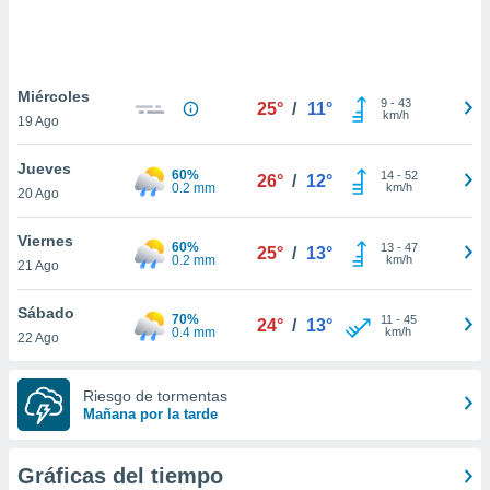
ste abono
 botón
.
Miércoles
9
-
43
25°
/
11°
nto,
km/h
19 Ago
cios
Jueves
kies,
60%
14
-
52
26°
/
12°
0.2 mm
km/h
20 Ago
ores únicos
as similares
nar,
Viernes
60%
13
-
47
25°
/
13°
rocesar
0.2 mm
km/h
21 Ago
onales como
 este sitio
Sábado
recciones IP
70%
11
-
45
24°
/
13°
0.4 mm
km/h
22 Ago
ficadores de
 posible
s
Riesgo de tormentas
 traten tus
Mañana por la tarde
nales en
 interés
go a lo que
Gráficas del tiempo
nerte. Para