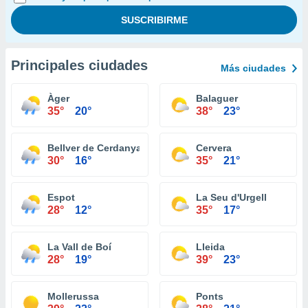
Principales ciudades
Más ciudades
Àger
Balaguer
35°
20°
38°
23°
Bellver de Cerdanya
Cervera
30°
16°
35°
21°
Espot
La Seu d'Urgell
28°
12°
35°
17°
La Vall de Boí
Lleida
28°
19°
39°
23°
Mollerussa
Ponts