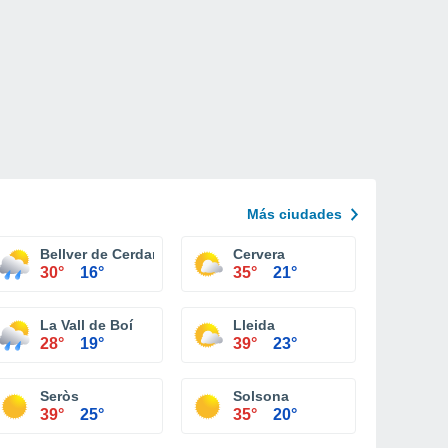
Más ciudades
Bellver de Cerdanya
Cervera
30°
16°
35°
21°
La Vall de Boí
Lleida
28°
19°
39°
23°
Seròs
Solsona
39°
25°
35°
20°