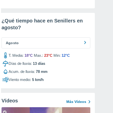
¿Qué tiempo hace en Senillers en
agosto
?
Agosto
T. Media:
18°C
Max.:
23°C
Min:
12°C
Días de lluvia:
13
días
Acum. de lluvia:
78 mm
Viento medio:
5 km/h
Vídeos
Más Vídeos