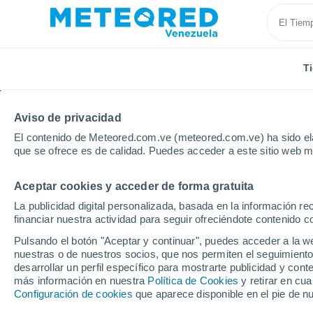
T
Aviso de privacidad
El contenido de Meteored.com.ve (meteored.com.ve) ha sido ela
que se ofrece es de calidad. Puedes acceder a este sitio web m
Aceptar cookies y acceder de forma gratuita
Inicio
España
Cataluña
Provincia de Lleida
La publicidad digital personalizada, basada en la información r
financiar nuestra actividad para seguir ofreciéndote contenido c
Tiempo en Senillers
Pulsando el botón "Aceptar y continuar", puedes acceder a la w
nuestras o de nuestros socios, que nos permiten el seguimiento
15:10
Domingo
desarrollar un perfil específico para mostrarte publicidad y co
más información en nuestra
Política de Cookies
y retirar en cu
Configuración de cookies
que aparece disponible en el pie de n
Nubes y claros