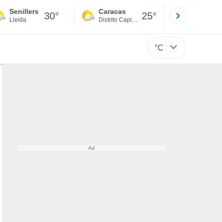
Senillers
Caracas
Tucacas
30°
25°
Lleida
Distrito Capital
Falcón
°C