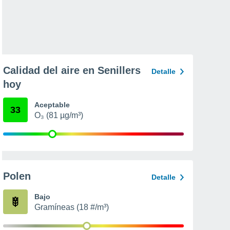
Calidad del aire en Senillers
Detalle
hoy
Aceptable
33
O₃ (81 µg/m³)
Polen
Detalle
Bajo
Gramíneas (18 #/m³)