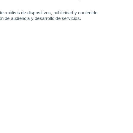
-
29
km/h
4
-
26
km/h
8
-
32
km/h
7
-
37
km/h
e análisis de dispositivos, publicidad y contenido
n de audiencia y desarrollo de servicios.
Suroeste
7 Alto
11
-
41 km/h
FPS:
15-25
Suroeste
6 Alto
11
-
43 km/h
FPS:
15-25
Suroeste
4 Medio
12
-
45 km/h
FPS:
6-10
Suroeste
2 Bajo
11
-
44 km/h
FPS:
no
Suroeste
1 Bajo
9
-
41 km/h
FPS:
no