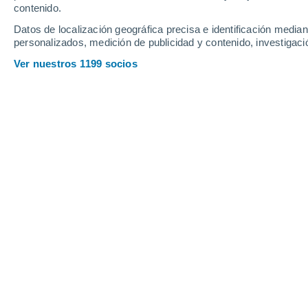
contenido.
10
-
41
km/h
10
-
38
km/h
7
12
-
45
km/h
Datos de localización geográfica precisa e identificación mediant
personalizados, medición de publicidad y contenido, investigació
Tiempo en Senillers hoy
, 9 de agosto
Ver nuestros 1199 socios
Nubes y claros
30°
15:00
Sensación T.
29°
Nubes y claros
30°
16:00
Sensación T.
29°
Nubes y claros
30°
17:00
Sensación T.
28°
Lluvia débil
40%
29°
18:00
0.1 mm
Sensación T.
28°
Nubes y claros
28°
19:00
Sensación T.
27°