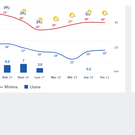
31°
29°
28°
28°
27°
40
26°
25°
18°
20
17°
15°
15°
15°
14°
7
6.2
11°
3.8
0.2
mm
Sáb
15
Dom
16
Lun
17
Mar
18
Mié
19
Jue
20
Vie
21
Mínima
Lluvia