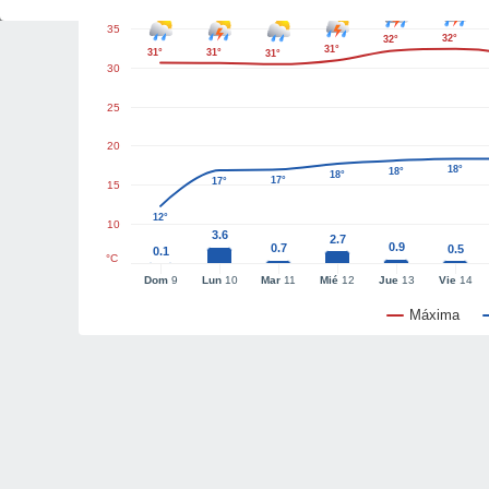
35
32°
32°
31°
31°
31°
31°
30
25
20
18°
18°
18°
17°
17°
15
12°
10
3.6
2.7
0.9
0.7
0.5
0.1
°C
Dom
9
Lun
10
Mar
11
Mié
12
Jue
13
Vie
14
Máxima