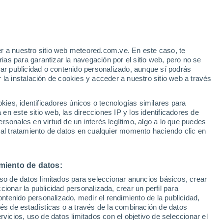
Aviso de nivel amarillo
Alerta moderada por altas
temperaturas en Senillers hoy
r a nuestro sitio web meteored.com.ve. En este caso, te
/h
as para garantizar la navegación por el sitio web, pero no se
rar publicidad o contenido personalizado, aunque sí podrás
 la instalación de cookies y acceder a nuestro sitio web a través
atélites
Modelos
es, identificadores únicos o tecnologías similares para
n este sitio web, las direcciones IP y los identificadores de
rsonales en virtud de un interés legítimo, algo a lo que puedes
 al tratamiento de datos en cualquier momento haciendo clic en
iércoles
Jueves
Viernes
Sábado
12 Ago
13 Ago
14 Ago
15 Ago
miento de datos:
uso de datos limitados para seleccionar anuncios básicos, crear
80%
70%
70%
90%
ccionar la publicidad personalizada, crear un perfil para
2.7 mm
0.9 mm
0.5 mm
6.2 mm
ontenido personalizado, medir el rendimiento de la publicidad,
31°
/
18°
32°
/
18°
32°
/
18°
31°
/
18°
vés de estadísticas o a través de la combinación de datos
rvicios, uso de datos limitados con el objetivo de seleccionar el