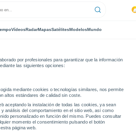
iempo
Vídeos
Radar
Mapas
Satélites
Modelos
Mundo
borado por profesionales para garantizar que la información
ediante las siguientes opciones:
Senillers
ecogida mediante cookies o tecnologías similares, nos permite
on altos estándares de calidad sin coste.
eb aceptando la instalación de todas las cookies, ya sean
 y análisis del comportamiento en el sitio web, así como
...
ntenido personalizado en función del mismo. Puedes consultar
alquier momento el consentimiento pulsando el botón
Por hora
uestra página web.
Lluvias débiles en las próximas
horas