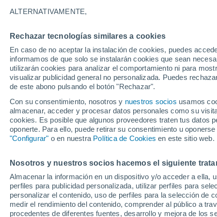
30°
ALTERNATIVAMENTE,
Rechazar tecnologías similares a cookies
Suroeste
En caso de no aceptar la instalación de cookies, puedes accede
Sensación de 29°
11
-
41 km
informamos de que solo se instalarán cookies que sean necesari
utilizarán cookies para analizar el comportamiento ni para most
visualizar publicidad general no personalizada. Puedes rechazar
de este abono pulsando el botón "Rechazar".
Tiempo 1 - 7 días
Mapa de lluvia
Radar de lluvia
S
Con su consentimiento, nosotros y
nuestros socios
usamos cooki
almacenar, acceder y procesar datos personales como su visita e
cookies. Es posible que algunos proveedores traten tus datos pe
oponerte. Para ello, puede retirar su consentimiento u oponerse
Mañana
Martes
M
Hoy
"Configurar"
o en nuestra
Política de Cookies
en este sitio web.
10 Ago
11 Ago
9 Ago
Nosotros y nuestros socios hacemos el siguiente trata
Almacenar la información en un dispositivo y/o acceder a ella, 
80%
70%
60%
perfiles para publicidad personalizada, utilizar perfiles para sele
3.6 mm
0.7 mm
0.1 mm
personalizar el contenido, uso de perfiles para la selección de c
31°
/
17°
31°
/
17°
31°
/
17°
medir el rendimiento del contenido, comprender al público a tra
procedentes de diferentes fuentes, desarrollo y mejora de los se