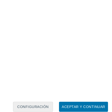
Calendario lunar
Lun
Mar
Mié
Jue
Vie
Sáb
Dom
9
10
11
12
13
14
15
16
17
18
19
20
21
22
CONFIGURACIÓN
ACEPTAR Y CONTINUAR
60