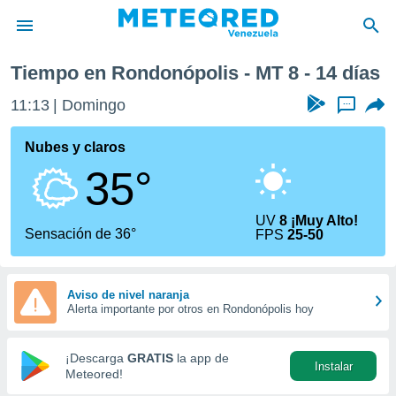
xima semana
Tiempo en Rondonópolis - MT 8 - 14 días
privacidad
11:13
Domingo
...
o de
om.ve
com.ve) ha
Nubes y claros
ado por
35°
es para
ue la
 que se
UV
8 ¡Muy Alto!
e calidad.
Sensación de 36°
FPS
25-50
eder a este
ediante las
opciones:
Aviso de nivel naranja
Alerta importante por otros en Rondonópolis hoy
ookies y
e forma
¡Descarga
GRATIS
la app de
Instalar
d digital
Meteored!
ada, basada