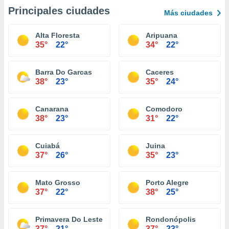
Principales ciudades
Más ciudades
Alta Floresta
Aripuana
35°
22°
34°
22°
Barra Do Garcas
Caceres
38°
23°
35°
24°
Canarana
Comodoro
38°
23°
31°
22°
Cuiabá
Juina
37°
26°
35°
23°
Mato Grosso
Porto Alegre
37°
22°
38°
25°
Primavera Do Leste
Rondonópolis
37°
21°
37°
23°