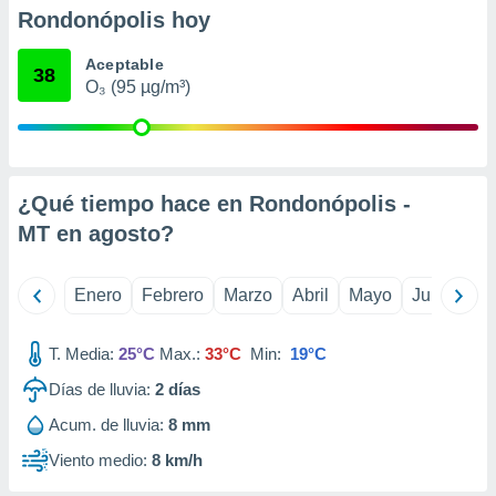
retirar su
Rondonópolis hoy
ento u
Aceptable
38
 de datos
O₃ (95 µg/m³)
er momento
ic en
o en
 Cookies
en
¿Qué tiempo hace en Rondonópolis -
eb.
MT en
agosto
?
y
socios
el
Enero
Febrero
Marzo
Abril
Mayo
Junio
Ju
to de
T. Media:
25°C
Max.:
33°C
Min:
19°C
la
Días de lluvia:
2
días
 en un
Acum. de lluvia:
8 mm
 y/o acceder
 de datos
Viento medio:
8 km/h
ara
 anuncios