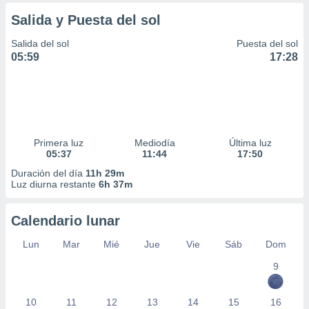
ar perfiles
Salida y Puesta del sol
idad
a, utilizar
Salida del sol
Puesta del sol
a
05:59
17:28
 la
da, crear un
personalizar
o, uso de
a la
e contenido
Primera luz
Mediodía
Última luz
do, medir el
05:37
11:44
17:50
 de la
Duración del día
11h 29m
medir el
Luz diurna restante
6h 37m
 del
 comprender
 través de
Calendario lunar
s o a través
Lun
Mar
Mié
Jue
Vie
Sáb
Dom
nación de
edentes de
9
fuentes,
y mejora de
os, uso de
10
11
12
13
14
15
16