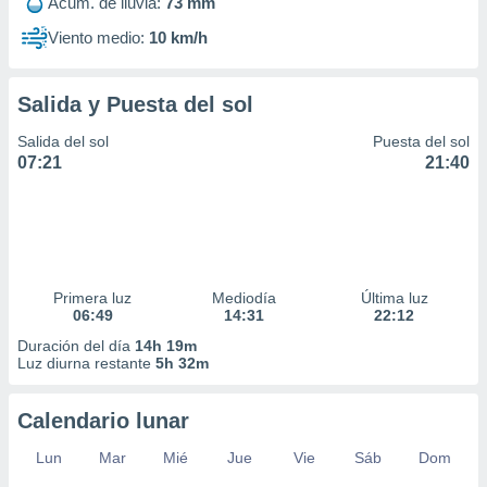
Acum. de lluvia:
73 mm
ar perfiles
idad
Viento medio:
10 km/h
a, utilizar
a
 la
Salida y Puesta del sol
da, crear un
Salida del sol
Puesta del sol
personalizar
07:21
21:40
o, uso de
a la
e contenido
do, medir el
 de la
medir el
Primera luz
Mediodía
Última luz
 del
06:49
14:31
22:12
 comprender
 través de
Duración del día
14h 19m
Luz diurna restante
5h 32m
s o a través
nación de
edentes de
Calendario lunar
fuentes,
y mejora de
Lun
Mar
Mié
Jue
Vie
Sáb
Dom
os, uso de