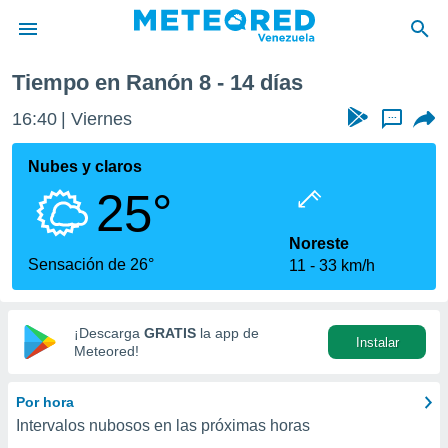
Tiempo en Ranón 8 - 14 días
privacidad
16:40
Viernes
...
o de
om.ve
com.ve) ha
Nubes y claros
ado por
25°
es para
ue la
 que se
Noreste
e calidad.
Sensación de 26°
11
33 km/h
eder a este
ediante las
opciones:
¡Descarga
GRATIS
la app de
Instalar
ookies y
Meteored!
e forma
Por hora
d digital
Intervalos nubosos en las próximas horas
ada, basada