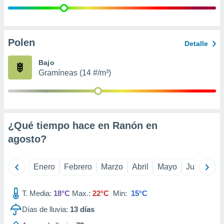
retirar su
ento u
 de datos
Polen
Detalle
er momento
ic en
Bajo
o en
Gramíneas (14 #/m³)
 Cookies
en
eb.
y
socios
¿Qué tiempo hace en Ranón en
el
agosto
?
to de
Enero
Febrero
Marzo
Abril
Mayo
Junio
Ju
la
 en un
 y/o acceder
T. Media:
18°C
Max.:
22°C
Min:
15°C
 de datos
Días de lluvia:
13
días
ara
 anuncios