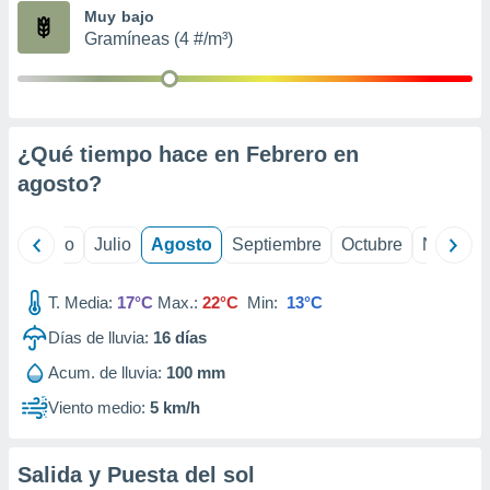
ados con el
Muy bajo
 seleccionar
Gramíneas (4 #/m³)
o.
calización
precisa e
ión mediante
¿Qué tiempo hace en Febrero en
, publicidad
agosto
?
dos,
 publicidad
,
yo
Junio
Julio
Agosto
Septiembre
Octubre
Noviemb
ón de
 desarrollo
T. Media:
17°C
Max.:
22°C
Min:
13°C
s.
Días de lluvia:
16
días
tros 1199
ios
Acum. de lluvia:
100 mm
Viento medio:
5 km/h
Salida y Puesta del sol