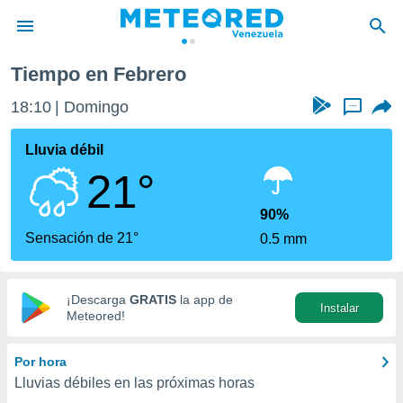
Tiempo en Febrero
privacidad
18:10
Domingo
...
o de
om.ve
com.ve) ha
Lluvia débil
ado por
21°
es para
ue la
 que se
90%
e calidad.
Sensación de 21°
0.5 mm
eder a este
ediante las
opciones:
¡Descarga
GRATIS
la app de
Instalar
ookies y
Meteored!
e forma
Por hora
d digital
Lluvias débiles en las próximas horas
ada, basada