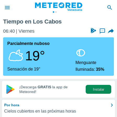
Tiempo en Los Cabos
privacidad
06:40
Viernes
...
o de
om.ve
com.ve) ha
Parcialmente nuboso
ado por
19°
es para
ue la
 que se
Menguante
e calidad.
Sensación de 19°
Iluminada:
35%
eder a este
ediante las
opciones:
¡Descarga
GRATIS
la app de
Instalar
ookies y
Meteored!
e forma
Por hora
d digital
Cielos cubiertos en las próximas horas
ada, basada