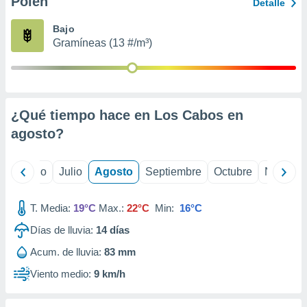
Polen
ados con el
Detalle
 seleccionar
o.
Bajo
Gramíneas (13 #/m³)
calización
precisa e
ión mediante
, publicidad
¿Qué tiempo hace en Los Cabos en
dos,
agosto
?
 publicidad
,
ón de
yo
Junio
Julio
Agosto
Septiembre
Octubre
Noviemb
 desarrollo
s.
T. Media:
19°C
Max.:
22°C
Min:
16°C
tros 1199
ios
Días de lluvia:
14
días
Acum. de lluvia:
83 mm
Viento medio:
9 km/h