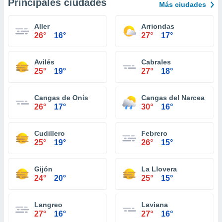
Principales ciudades
Más ciudades
Aller
Arriondas
26°
16°
27°
17°
Avilés
Cabrales
25°
19°
27°
18°
Cangas de Onís
Cangas del Narcea
26°
17°
30°
16°
Cudillero
Febrero
25°
19°
26°
15°
Gijón
La Llovera
24°
20°
25°
15°
Langreo
Laviana
27°
16°
27°
16°