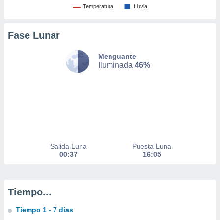
Temperatura
Lluvia
nto,
Fase Lunar
cios
kies,
Menguante
ores únicos
Iluminada
46%
as similares
nar,
rocesar
onales como
 este sitio
recciones IP
ficadores de
 posible
s
Salida Luna
Puesta Luna
 traten tus
00:37
16:05
nales en
 interés
go a lo que
nerte. Para
Tiempo...
retirar su
ento u
Tiempo 1 - 7 días