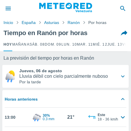
privacidad
o de
Inicio
España
Asturias
Ranón
Por horas
om.ve
com.ve) ha
Tiempo en Ranón por horas
ado por
es para
HOY
MAÑANA
SÁB. 08
DOM. 09
LUN. 10
MAR. 11
MIÉ. 12
JUE. 13
VIE.
ue la
 que se
e calidad.
La previsión del tiempo por horas en Ranón
eder a este
ediante las
Jueves, 06 de agosto
opciones:
Lluvia débil con cielo parcialmente nuboso
Por la tarde
ookies y
e forma
Horas anteriores
d digital
ada, basada
Este
30%
mación
21°
13:00
0.3 mm
18
-
36
km/h
ediante
ecnologías