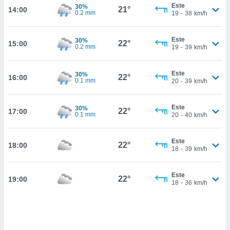
nos permite
Este
30%
21°
14:00
estra
0.2 mm
19
-
38
km/h
ara seguir
e contenido
ACEPTAR
Este
30%
stándares
22°
15:00
Y
0.2 mm
19
-
39
km/h
sin coste.
CONTINUAR
 botón
Este
30%
22°
16:00
continuar",
0.1 mm
CONFIGURACIÓN
20
-
39
km/h
der a la
ndo la
 de todas
Este
30%
22°
17:00
0.1 mm
20
-
40
km/h
, ya sean
de nuestros
 nos
Este
22°
18:00
18
-
39
km/h
 y análisis
tamiento en
b, así como
Este
22°
19:00
18
-
36
km/h
un perfil
para
ublicidad y
do en