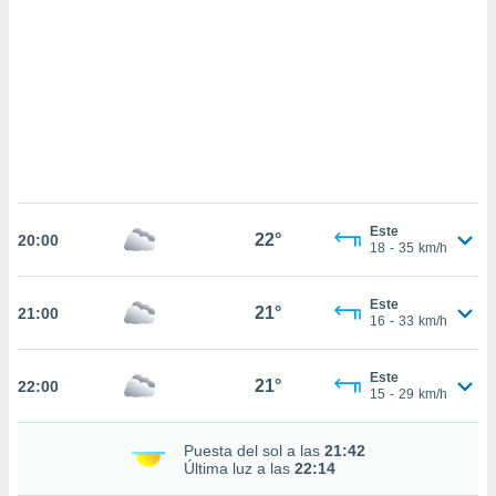
 mismo.
sultar más
 en nuestra
 Cookies
y
ualquier
ento
 botón
ación de
kies
 disponible
Este
22°
e nuestra
20:00
18
-
35
km/h
.
IVAMENTE,
Este
21°
21:00
16
-
33
km/h
as
Este
21°
22:00
 a cookies
15
-
29
km/h
 no aceptar
ón de
Puesta del sol a las
21:42
uedes
Última luz a las
22:14
uestro sitio