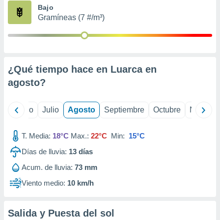
ados con el
Bajo
 seleccionar
Gramíneas (7 #/m³)
o.
calización
precisa e
ión mediante
¿Qué tiempo hace en Luarca en
, publicidad
agosto
?
dos,
 publicidad
,
yo
Junio
Julio
Agosto
Septiembre
Octubre
Noviemb
ón de
 desarrollo
T. Media:
18°C
Max.:
22°C
Min:
15°C
s.
Días de lluvia:
13
días
tros 1199
ios
Acum. de lluvia:
73 mm
Viento medio:
10 km/h
Salida y Puesta del sol