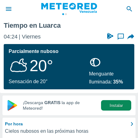
Tiempo en Luarca
privacidad
04:24
Viernes
...
o de
om.ve
com.ve) ha
Parcialmente nuboso
ado por
20°
es para
ue la
 que se
Menguante
e calidad.
Sensación de 20°
Iluminada:
35%
eder a este
ediante las
opciones:
¡Descarga
GRATIS
la app de
Instalar
ookies y
Meteored!
e forma
Por hora
d digital
Cielos nubosos en las próximas horas
ada, basada