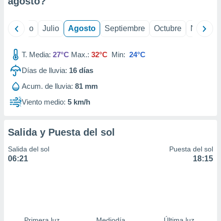
agosto
?
ados con el
 seleccionar
o.
yo
Junio
Julio
Agosto
Septiembre
Octubre
Noviemb
calización
precisa e
ión mediante
T. Media:
27°C
Max.:
32°C
Min:
24°C
Días de lluvia:
16
días
, publicidad
Acum. de lluvia:
81 mm
dos,
 publicidad
Viento medio:
5 km/h
,
ón de
 desarrollo
Salida y Puesta del sol
s.
Salida del sol
Puesta del sol
tros 1199
06:21
18:15
ios
Primera luz
Mediodía
Última luz