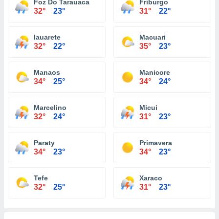
Foz Do Tarauaca
Friburgo
32°
23°
31°
22°
Iauarete
Macuari
32°
22°
35°
23°
Manaos
Manicore
34°
25°
34°
24°
Marcelino
Micui
32°
24°
31°
23°
Paraty
Primavera
34°
23°
34°
23°
Tefe
Xaraco
32°
25°
31°
23°