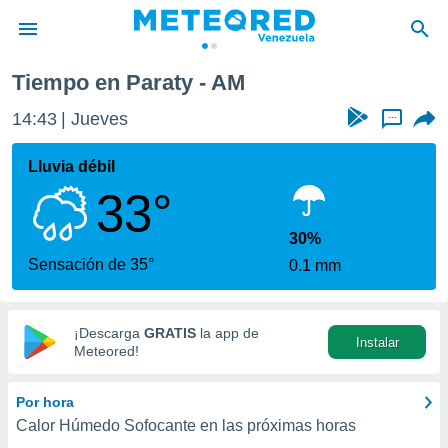
Tiempo en Paraty - AM
privacidad
14:43
Jueves
...
o de
om.ve
com.ve) ha
Lluvia débil
ado por
33°
es para
ue la
 que se
30%
e calidad.
Sensación de 35°
0.1 mm
eder a este
ediante las
opciones:
¡Descarga
GRATIS
la app de
Instalar
ookies y
Meteored!
e forma
Por hora
d digital
Calor Húmedo Sofocante en las próximas horas
ada, basada