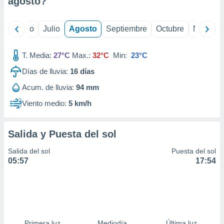
agosto
?
ados con el
 seleccionar
o.
yo
Junio
Julio
Agosto
Septiembre
Octubre
Noviemb
calización
precisa e
ión mediante
T. Media:
27°C
Max.:
32°C
Min:
23°C
Días de lluvia:
16
días
, publicidad
Acum. de lluvia:
94 mm
dos,
 publicidad
Viento medio:
5 km/h
,
ón de
 desarrollo
Salida y Puesta del sol
s.
Salida del sol
Puesta del sol
tros 1199
05:57
17:54
ios
Primera luz
Mediodía
Última luz