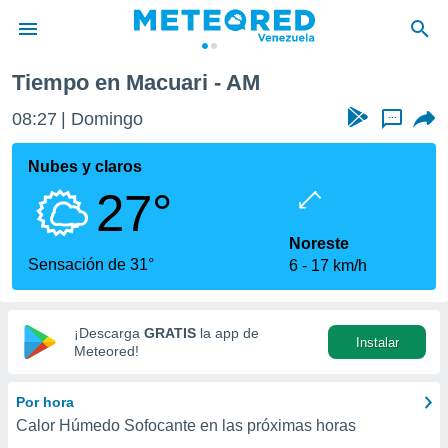
Tiempo en Macuari - AM
privacidad
08:27
Domingo
...
o de
om.ve
com.ve) ha
Nubes y claros
ado por
27°
es para
ue la
 que se
Noreste
e calidad.
Sensación de 31°
6
17 km/h
eder a este
ediante las
opciones:
¡Descarga
GRATIS
la app de
Instalar
ookies y
Meteored!
e forma
Por hora
d digital
Calor Húmedo Sofocante en las próximas horas
ada, basada