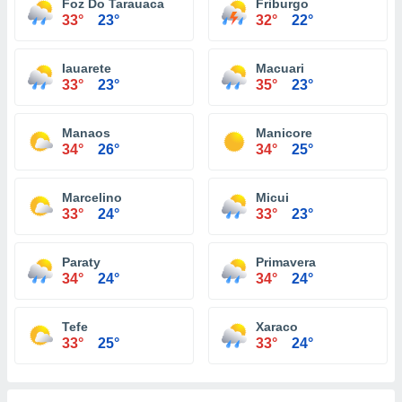
Foz Do Tarauaca
Friburgo
33°
23°
32°
22°
Iauarete
Macuari
33°
23°
35°
23°
Manaos
Manicore
34°
26°
34°
25°
Marcelino
Micui
33°
24°
33°
23°
Paraty
Primavera
34°
24°
34°
24°
Tefe
Xaraco
33°
25°
33°
24°