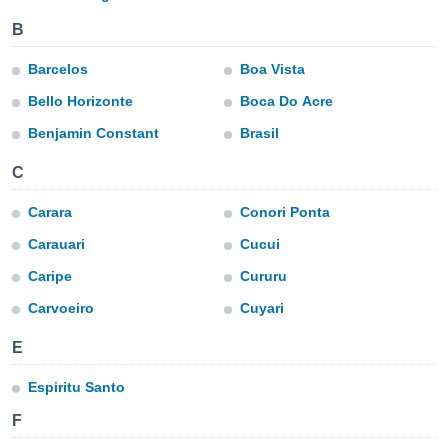
mación
ediante
B
ecnologías
nos permite
Barcelos
Boa Vista
estra
ara seguir
Bello Horizonte
Boca Do Acre
e contenido
ACEPTAR
Benjamin Constant
Brasil
stándares
Y
sin coste.
CONTINUAR
C
 botón
continuar",
Carara
Conori Ponta
CONFIGURACIÓN
der a la
Carauari
Cucui
ndo la
 de todas
Caripe
Cururu
, ya sean
de nuestros
Carvoeiro
Cuyari
 nos
E
 y análisis
tamiento en
Espiritu Santo
b, así como
un perfil
F
para