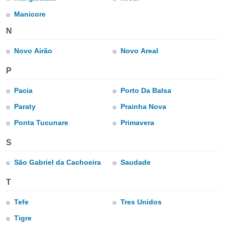
ón de
uedes
Manicore
uestro sitio
N
ed.com.ve.
o, te
 de que
Novo Airão
Novo Areal
talarán
e sean
P
para
a
Pacia
Porto Da Balsa
por el sitio
Paraty
Prainha Nova
o se
cookies para
Ponta Tucunare
Primavera
nto ni para
S
licidad o
São Gabriel da Cachoeira
Saudade
ado, aunque
sualizar
T
general no
ada. Puedes
Tefe
Tres Unidos
 instalación
y acceder a
Tigre
io web a