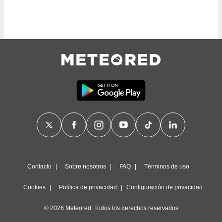
retirar su
ento u
 de datos
er momento
ic en
o en
 Cookies
en
eb.
y
socios
el
to de
Contacto
Sobre nosotros
FAQ
Términos de uso
la
 en un
Cookies
Política de privacidad
Configuración de privacidad
 y/o acceder
 de datos
© 2026 Meteored. Todos los derechos reservados
ara
 anuncios