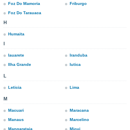
ublicidad y
Foz Do Mamoria
Friburgo
Foz Do Tarauaca
do en
 mismo.
H
sultar más
 en nuestra
Humaita
 Cookies
y
ualquier
I
ento
Iauarete
Iranduba
 botón
ación de
Ilha Grande
Iutica
kies
 disponible
L
e nuestra
.
Leticia
Lima
IVAMENTE,
M
Macuari
Maracana
as
 a cookies
Manaus
Marcelino
 no aceptar
Mangarataia
Micui