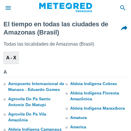
El tiempo en todas las ciudades de
privacidad
Amazonas (Brasil)
o de
om.ve
Todas las localidades de Amazonas (Brasil)
com.ve) ha
ado por
A - X
es para
ue la
 que se
A
e calidad.
eder a este
Aeropuerto Internacional de
Aldeia Indígena Cobras
ediante las
Manaos - Eduardo Gomes
opciones:
Aldeia Indígena Floresta
Agrovila Do Pa Santo
Amazônica
ookies y
Antonio Do Matupi
e forma
Aldeia Indígena Maraxibora
Agrovila Do Pa Vila
Amatura
Amazônia
d digital
America
ada, basada
Aldeia Indígena Camanaus