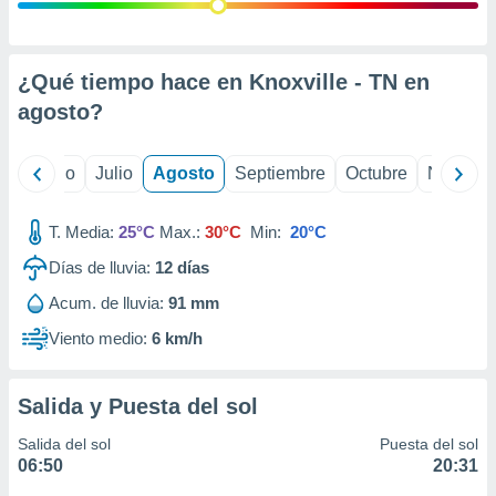
ados con el
 seleccionar
o.
calización
¿Qué tiempo hace en Knoxville - TN en
precisa e
agosto
?
ión mediante
, publicidad
yo
Junio
Julio
Agosto
Septiembre
Octubre
Noviemb
dos,
 publicidad
T. Media:
25°C
Max.:
30°C
Min:
20°C
,
Días de lluvia:
12
días
ón de
 desarrollo
Acum. de lluvia:
91 mm
s.
Viento medio:
6 km/h
tros 1199
ios
Salida y Puesta del sol
Salida del sol
Puesta del sol
06:50
20:31