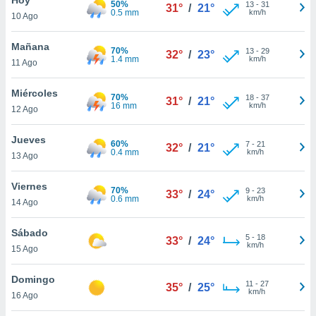
50%
ublicidad y
13
-
31
31°
/
21°
0.5 mm
km/h
10 Ago
do en
 mismo.
Mañana
70%
13
-
29
32°
/
23°
sultar más
1.4 mm
km/h
11 Ago
 en nuestra
 Cookies
y
Miércoles
70%
18
-
37
ualquier
31°
/
21°
16 mm
km/h
12 Ago
ento
 botón
Jueves
60%
7
-
21
32°
/
21°
ación de
0.4 mm
km/h
13 Ago
kies
 disponible
Viernes
70%
9
-
23
e nuestra
33°
/
24°
0.6 mm
km/h
14 Ago
.
Sábado
IVAMENTE,
5
-
18
33°
/
24°
km/h
15 Ago
as
Domingo
11
-
27
35°
/
25°
 a cookies
km/h
16 Ago
 no aceptar