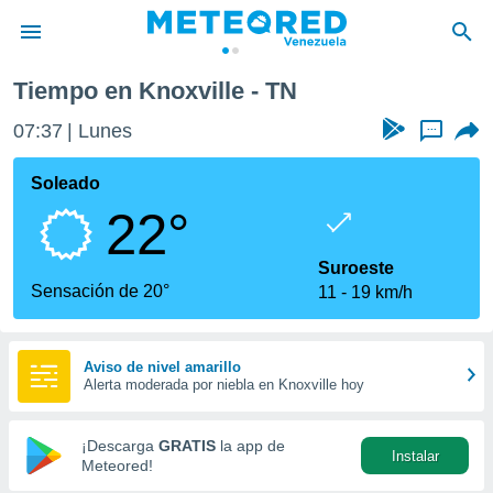
Tiempo en Knoxville - TN
privacidad
07:37
Lunes
...
o de
om.ve
com.ve) ha
Soleado
ado por
22°
es para
ue la
 que se
Suroeste
e calidad.
Sensación de 20°
11
19 km/h
eder a este
ediante las
opciones:
Aviso de nivel amarillo
Alerta moderada por niebla en Knoxville hoy
ookies y
e forma
¡Descarga
GRATIS
la app de
Instalar
d digital
Meteored!
ada, basada