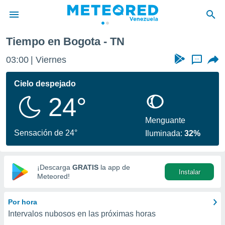
Tiempo en Bogota - TN
privacidad
03:00
Viernes
...
o de
om.ve
com.ve) ha
Cielo despejado
ado por
24°
es para
ue la
 que se
Menguante
e calidad.
Sensación de 24°
Iluminada:
32%
eder a este
ediante las
opciones:
¡Descarga
GRATIS
la app de
Instalar
ookies y
Meteored!
e forma
Por hora
d digital
Intervalos nubosos en las próximas horas
ada, basada