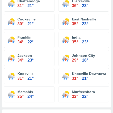
Chattanooga
Clarksville
31°
21°
36°
23°
Cookeville
East Nashville
30°
21°
35°
23°
Franklin
India
34°
22°
35°
23°
Jackson
Johnson City
34°
23°
29°
18°
Knoxville
Knoxville Downtown
31°
21°
31°
21°
Memphis
Murfreesboro
35°
24°
33°
22°