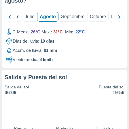
agosto
?
ados con el
 seleccionar
o.
yo
Junio
Julio
Agosto
Septiembre
Octubre
Noviemb
calización
precisa e
ión mediante
T. Media:
26°C
Max.:
31°C
Min:
22°C
Días de lluvia:
10
días
, publicidad
Acum. de lluvia:
81 mm
dos,
 publicidad
Viento medio:
8 km/h
,
ón de
 desarrollo
Salida y Puesta del sol
s.
Salida del sol
Puesta del sol
tros 1199
06:09
19:56
ios
Primera luz
Mediodía
Última luz