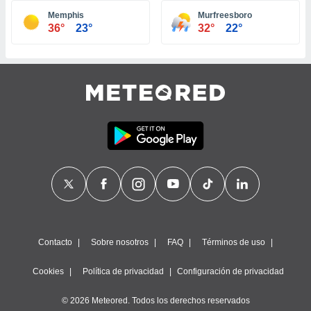
ste abono
Memphis
Murfreesboro
 botón
36°
23°
32°
22°
.
nto,
cios
kies,
ores únicos
as similares
nar,
rocesar
onales como
 este sitio
recciones IP
ficadores de
 posible
s
Contacto
Sobre nosotros
FAQ
Términos de uso
 traten tus
nales en
Cookies
Política de privacidad
Configuración de privacidad
 interés
go a lo que
© 2026 Meteored. Todos los derechos reservados
nerte. Para