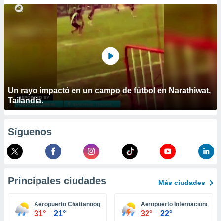
ublicidad y
do en
 mismo.
sultar más
 en nuestra
 Cookies
y
ualquier
ento
Un rayo impactó en un campo de fútbol en Narathiwat,
 botón
Tailandia.
ación de
kies
 disponible
Síguenos
e nuestra
.
IVAMENTE,
Principales ciudades
Más ciudades
as
 a cookies
Aeropuerto Chattanooga
Aeropuerto Internacional Na
31°
21°
32°
22°
 no aceptar