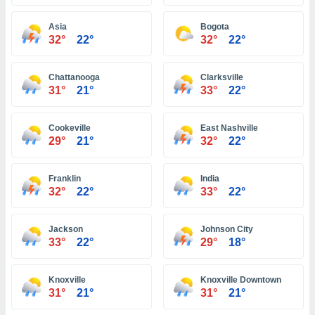
ón de
uedes
Asia
Bogota
uestro sitio
32°
22°
32°
22°
ed.com.ve.
o, te
 de que
Chattanooga
Clarksville
talarán
31°
21°
33°
22°
e sean
para
a
Cookeville
East Nashville
por el sitio
29°
21°
32°
22°
o se
cookies para
Franklin
India
nto ni para
32°
22°
33°
22°
licidad o
Jackson
Johnson City
ado, aunque
33°
22°
29°
18°
sualizar
general no
ada. Puedes
Knoxville
Knoxville Downtown
 instalación
31°
21°
31°
21°
y acceder a
io web a