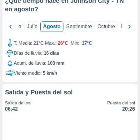
¿Qué tiempo hace en Johnson City - TN
ados con el
 seleccionar
en
agosto
?
o.
calización
yo
Junio
Julio
Agosto
Septiembre
Octubre
Noviemb
precisa e
ión mediante
T. Media:
21°C
Max.:
26°C
Min:
17°C
, publicidad
Días de lluvia:
16
días
dos,
Acum. de lluvia:
103 mm
 publicidad
,
Viento medio:
5 km/h
ón de
 desarrollo
s.
Salida y Puesta del sol
tros 1199
Salida del sol
Puesta del sol
ios
06:42
20:26