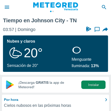
Tiempo en Johnson City - TN
privacidad
03:57
Domingo
...
o de
om.ve
com.ve) ha
Nubes y claros
ado por
20°
es para
ue la
 que se
Menguante
e calidad.
Sensación de 20°
Iluminada:
13%
eder a este
ediante las
opciones:
¡Descarga
GRATIS
la app de
Instalar
ookies y
Meteored!
e forma
Por hora
d digital
Cielos nubosos en las próximas horas
ada, basada