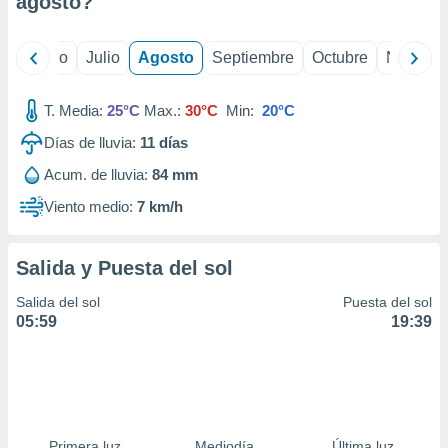
agosto
?
ados con el
 seleccionar
o.
yo
Junio
Julio
Agosto
Septiembre
Octubre
Noviemb
calización
precisa e
ión mediante
T. Media:
25°C
Max.:
30°C
Min:
20°C
Días de lluvia:
11
días
, publicidad
Acum. de lluvia:
84 mm
dos,
 publicidad
Viento medio:
7 km/h
,
ón de
 desarrollo
Salida y Puesta del sol
s.
Salida del sol
Puesta del sol
tros 1199
05:59
19:39
ios
Primera luz
Mediodía
Última luz