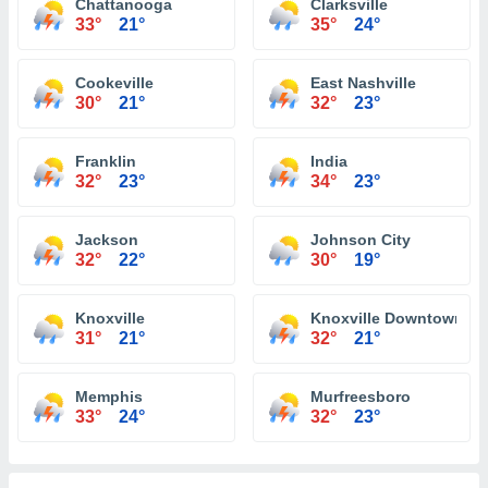
Chattanooga
Clarksville
33°
21°
35°
24°
Cookeville
East Nashville
30°
21°
32°
23°
Franklin
India
32°
23°
34°
23°
Jackson
Johnson City
32°
22°
30°
19°
Knoxville
Knoxville Downtown
31°
21°
32°
21°
Memphis
Murfreesboro
33°
24°
32°
23°