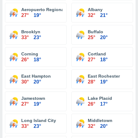
Aeropuerto Regional Ithaca Tompkins
Albany
27°
19°
32°
21°
Brooklyn
Buffalo
33°
23°
25°
20°
Corning
Cortland
26°
18°
27°
18°
East Hampton
East Rochester
30°
20°
28°
19°
Jamestown
Lake Placid
27°
19°
26°
17°
Long Island City
Middletown
33°
23°
32°
20°