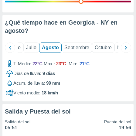
ados con el
 seleccionar
o.
calización
¿Qué tiempo hace en Georgica - NY en
precisa e
agosto
?
ión mediante
, publicidad
yo
Junio
Julio
Agosto
Septiembre
Octubre
Noviemb
dos,
 publicidad
T. Media:
22°C
Max.:
23°C
Min:
21°C
,
Días de lluvia:
9
días
ón de
 desarrollo
Acum. de lluvia:
99 mm
s.
Viento medio:
18 km/h
tros 1199
ios
Salida y Puesta del sol
Salida del sol
Puesta del sol
05:51
19:56