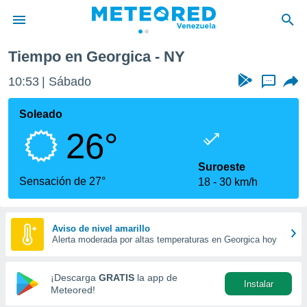
Tiempo en Georgica - NY
privacidad
10:53
Sábado
...
o de
om.ve
com.ve) ha
Soleado
ado por
26°
es para
ue la
 que se
Suroeste
e calidad.
Sensación de 27°
18
30 km/h
eder a este
ediante las
opciones:
Aviso de nivel amarillo
Alerta moderada por altas temperaturas en Georgica hoy
ookies y
e forma
¡Descarga
GRATIS
la app de
Instalar
d digital
Meteored!
ada, basada