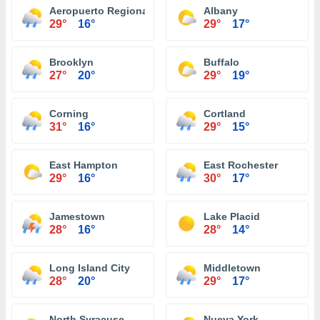
Aeropuerto Regional Ithaca Tompkins
Albany
29°
16°
29°
17°
Brooklyn
Buffalo
27°
20°
29°
19°
Corning
Cortland
31°
16°
29°
15°
East Hampton
East Rochester
29°
16°
30°
17°
Jamestown
Lake Placid
28°
16°
28°
14°
Long Island City
Middletown
28°
20°
29°
17°
North Syracuse
Nueva York