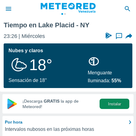
Tiempo en Lake Placid - NY
privacidad
23:26
Miércoles
...
o de
om.ve
com.ve) ha
Nubes y claros
ado por
18°
es para
ue la
 que se
Menguante
e calidad.
Sensación de 18°
Iluminada:
55%
eder a este
ediante las
opciones:
¡Descarga
GRATIS
la app de
Instalar
ookies y
Meteored!
e forma
Por hora
d digital
Intervalos nubosos en las próximas horas
ada, basada