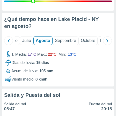
ados con el
 seleccionar
o.
calización
¿Qué tiempo hace en Lake Placid - NY
precisa e
en
agosto
?
ión mediante
, publicidad
yo
Junio
Julio
Agosto
Septiembre
Octubre
Noviemb
dos,
 publicidad
T. Media:
17°C
Max.:
22°C
Min:
13°C
,
Días de lluvia:
15
días
ón de
 desarrollo
Acum. de lluvia:
105 mm
s.
Viento medio:
8 km/h
tros 1199
ios
Salida y Puesta del sol
Salida del sol
Puesta del sol
05:47
20:15