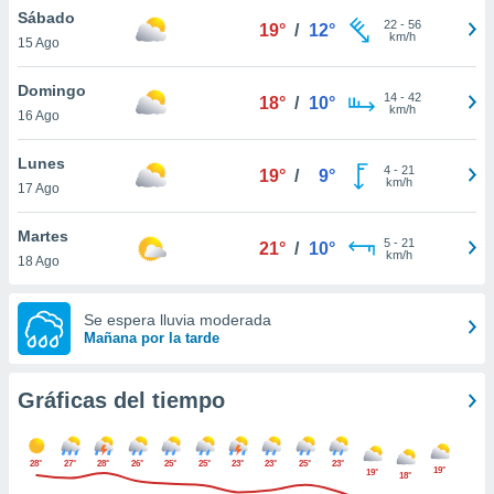
ste abono
Sábado
22
-
56
19°
/
12°
 botón
km/h
15 Ago
.
Domingo
14
-
42
18°
/
10°
km/h
nto,
16 Ago
cios
Lunes
4
-
21
19°
/
9°
kies,
km/h
17 Ago
ores únicos
as similares
Martes
nar,
5
-
21
21°
/
10°
km/h
rocesar
18 Ago
onales como
 este sitio
Se espera lluvia moderada
recciones IP
Mañana por la tarde
ficadores de
 posible
s
Gráficas del tiempo
 traten tus
nales en
 interés
28°
27°
28°
26°
25°
25°
23°
23°
25°
23°
go a lo que
19°
19°
18°
nerte. Para