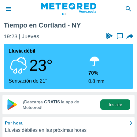
Tiempo en Cortland - NY
privacidad
19:23
Jueves
...
o de
om.ve
com.ve) ha
Lluvia débil
ado por
23°
es para
ue la
 que se
70%
e calidad.
Sensación de 21°
0.8 mm
eder a este
ediante las
opciones:
¡Descarga
GRATIS
la app de
Instalar
ookies y
Meteored!
e forma
Por hora
d digital
Lluvias débiles en las próximas horas
ada, basada