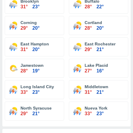
Brooklyn
Buffalo
31°
23°
28°
22°
Corning
Cortland
29°
20°
28°
20°
East Hampton
East Rochester
31°
20°
29°
21°
Jamestown
Lake Placid
28°
19°
27°
16°
Long Island City
Middletown
33°
23°
31°
21°
North Syracuse
Nueva York
29°
21°
33°
23°