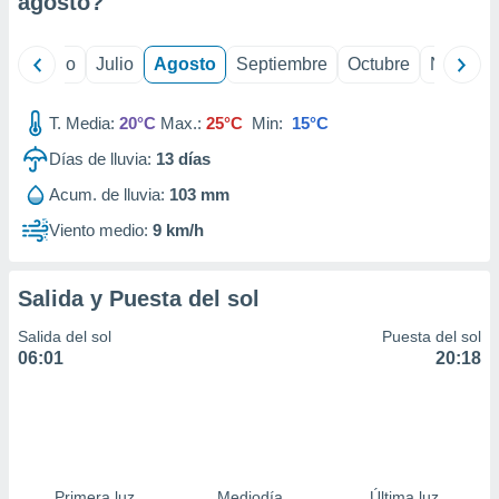
agosto
?
ados con el
 seleccionar
o.
yo
Junio
Julio
Agosto
Septiembre
Octubre
Noviemb
calización
precisa e
ión mediante
T. Media:
20°C
Max.:
25°C
Min:
15°C
Días de lluvia:
13
días
, publicidad
Acum. de lluvia:
103 mm
dos,
 publicidad
Viento medio:
9 km/h
,
ón de
 desarrollo
Salida y Puesta del sol
s.
Salida del sol
Puesta del sol
tros 1199
06:01
20:18
ios
Primera luz
Mediodía
Última luz