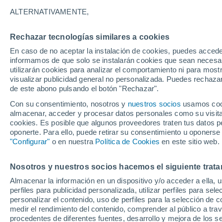
22°
ALTERNATIVAMENTE,
Rechazar tecnologías similares a cookies
Menguant
En caso de no aceptar la instalación de cookies, puedes accede
Iluminada
Sensación de 19°
informamos de que solo se instalarán cookies que sean necesari
utilizarán cookies para analizar el comportamiento ni para most
visualizar publicidad general no personalizada. Puedes rechazar
de este abono pulsando el botón "Rechazar".
Tiempo 1 - 7 días
Mapa de lluvia
Radar de lluvia
S
Con su consentimiento, nosotros y
nuestros socios
usamos cooki
almacenar, acceder y procesar datos personales como su visita e
cookies. Es posible que algunos proveedores traten tus datos pe
oponerte. Para ello, puede retirar su consentimiento u oponerse
Mañana
Lunes
Hoy
"Configurar"
o en nuestra
Política de Cookies
en este sitio web.
9 Ago
10 Ago
8 Ago
Nosotros y nuestros socios hacemos el siguiente trata
Almacenar la información en un dispositivo y/o acceder a ella, 
30%
80%
perfiles para publicidad personalizada, utilizar perfiles para sele
0.2 mm
3.5 mm
personalizar el contenido, uso de perfiles para la selección de c
29°
/
18°
30°
/
16°
31°
/
22°
medir el rendimiento del contenido, comprender al público a tra
procedentes de diferentes fuentes, desarrollo y mejora de los se