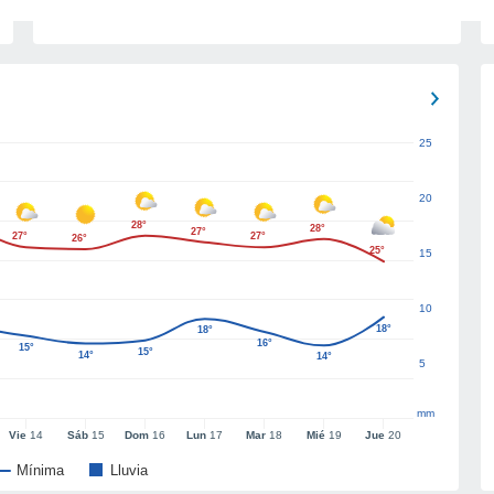
25
20
28°
28°
27°
27°
27°
26°
25°
15
10
18°
18°
16°
15°
15°
14°
14°
5
mm
Vie
14
Sáb
15
Dom
16
Lun
17
Mar
18
Mié
19
Jue
20
Mínima
Lluvia