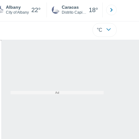
Albany
Caracas
Tucacas
22°
18°
City of Albany
Distrito Capital
Falcón
°C