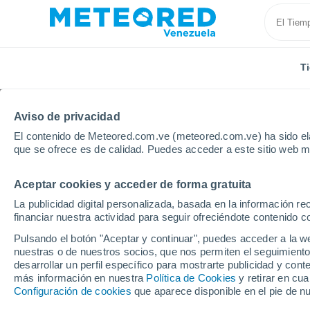
T
Aviso de privacidad
El contenido de Meteored.com.ve (meteored.com.ve) ha sido ela
que se ofrece es de calidad. Puedes acceder a este sitio web m
Aceptar cookies y acceder de forma gratuita
Inicio
Estados Unidos
Estado de Nueva York
Al
La publicidad digital personalizada, basada en la información r
financiar nuestra actividad para seguir ofreciéndote contenido c
Tiempo en Albany - NY
Pulsando el botón "Aceptar y continuar", puedes acceder a la w
nuestras o de nuestros socios, que nos permiten el seguimiento
02:40
Sábado
desarrollar un perfil específico para mostrarte publicidad y co
más información en nuestra
Política de Cookies
y retirar en cu
Configuración de cookies
que aparece disponible en el pie de n
Parcialmente nuboso