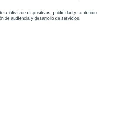
-
28
km/h
8
-
24
km/h
11
-
40
km/h
8
-
28
km/h
e análisis de dispositivos, publicidad y contenido
n de audiencia y desarrollo de servicios.
sto
uboso
Sureste
0 Bajo
5
-
9 km/h
FPS:
no
uboso
Sur
0 Bajo
4
-
10 km/h
FPS:
no
uboso
Sur
0 Bajo
3
-
8 km/h
FPS:
no
Suroeste
0 Bajo
3
-
7 km/h
FPS:
no
Sur
1 Bajo
2
-
11 km/h
FPS:
no