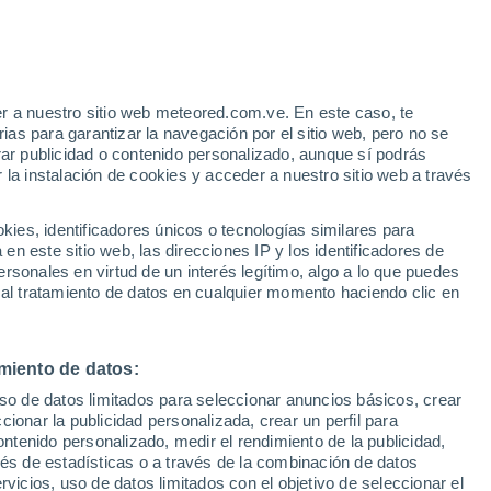
e
r a nuestro sitio web meteored.com.ve. En este caso, te
:
22%
as para garantizar la navegación por el sitio web, pero no se
rar publicidad o contenido personalizado, aunque sí podrás
 la instalación de cookies y acceder a nuestro sitio web a través
atélites
Modelos
es, identificadores únicos o tecnologías similares para
n este sitio web, las direcciones IP y los identificadores de
rsonales en virtud de un interés legítimo, algo a lo que puedes
 al tratamiento de datos en cualquier momento haciendo clic en
Martes
Miércoles
Jueves
Viernes
11 Ago
12 Ago
13 Ago
14 Ago
miento de datos:
uso de datos limitados para seleccionar anuncios básicos, crear
70%
60%
70%
ccionar la publicidad personalizada, crear un perfil para
5 mm
0.2 mm
0.4 mm
ontenido personalizado, medir el rendimiento de la publicidad,
27°
/
20°
28°
/
17°
29°
/
17°
27°
/
15°
vés de estadísticas o a través de la combinación de datos
rvicios, uso de datos limitados con el objetivo de seleccionar el