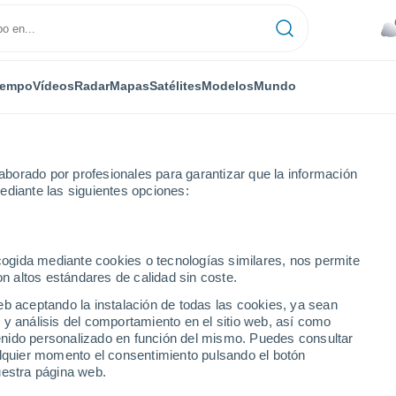
iempo
Vídeos
Radar
Mapas
Satélites
Modelos
Mundo
borado por profesionales para garantizar que la información
ediante las siguientes opciones:
bany
ecogida mediante cookies o tecnologías similares, nos permite
on altos estándares de calidad sin coste.
eb aceptando la instalación de todas las cookies, ya sean
 y análisis del comportamiento en el sitio web, así como
...
ntenido personalizado en función del mismo. Puedes consultar
alquier momento el consentimiento pulsando el botón
Por hora
uestra página web.
Lluvias débiles en las próximas
horas