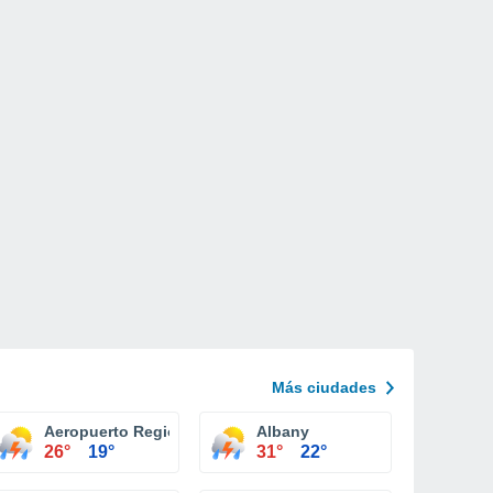
Más ciudades
nal Plattsburgh
Aeropuerto Regional Ithaca Tompkins
Albany
26°
19°
31°
22°