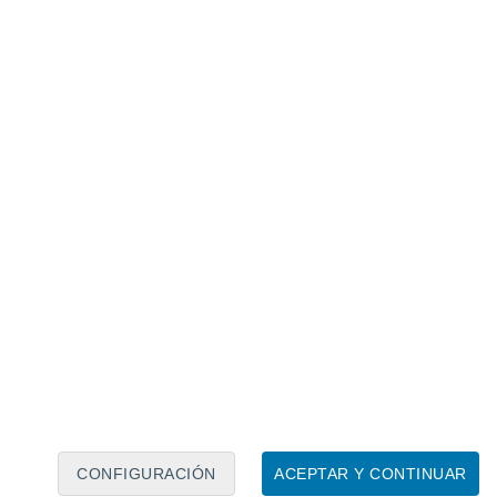
Calendario lunar
Lun
Mar
Mié
Jue
Vie
Sáb
Dom
8
9
10
11
12
13
14
15
16
17
18
19
20
21
CONFIGURACIÓN
ACEPTAR Y CONTINUAR