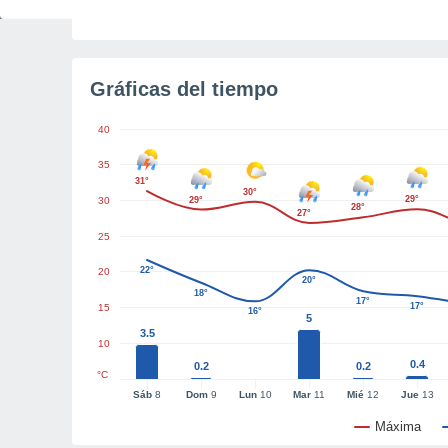
Tiempo para el amanecer
2h 43m
Gráficas del tiempo
40
35
31°
30°
29°
30
29°
28°
27°
25
22°
20
20°
18°
17°
17°
15
16°
5
3.5
10
0.4
0.2
0.2
°C
Sáb
8
Dom
9
Lun
10
Mar
11
Mié
12
Jue
13
Máxima