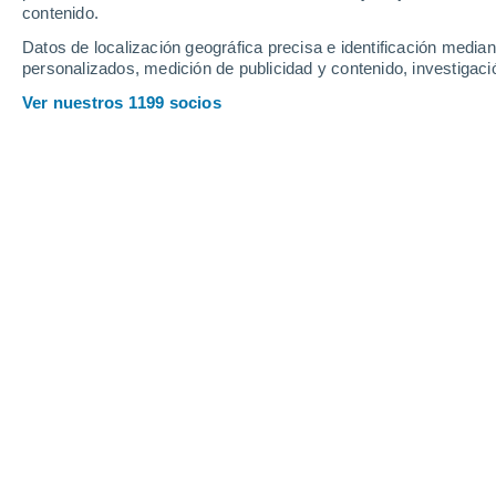
contenido.
15
-
34
km/h
13
-
31
km/h
6
9
-
28
km/h
Datos de localización geográfica precisa e identificación mediant
personalizados, medición de publicidad y contenido, investigació
Tiempo en Albany - NY hoy
, 8 de ago
Ver nuestros 1199 socios
Parcialmente n
22°
03:00
Sensación T.
19°
Parcialmente n
22°
04:00
Sensación T.
19°
Parcialmente n
22°
05:00
Sensación T.
19°
Lluvia débil
30%
22°
06:00
0.1 mm
Sensación T.
19°
Lluvia débil
30%
23°
08:00
0.8 mm
Sensación T.
22°