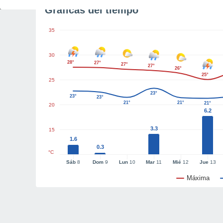
Gráficas del tiempo
35
30
28°
27°
27°
27°
26°
25°
25
23°
23°
23°
21°
21°
21°
20
6.2
3.3
15
1.6
0.3
°C
Sáb
8
Dom
9
Lun
10
Mar
11
Mié
12
Jue
13
Máxima