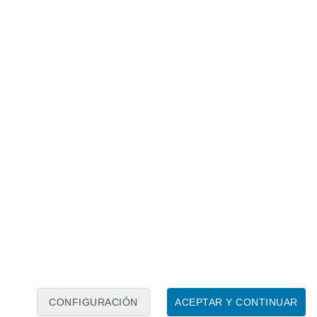
Calendario lunar
Lun
Mar
Mié
Jue
Vie
Sáb
Dom
8
9
10
11
12
13
14
15
16
17
18
19
20
21
CONFIGURACIÓN
ACEPTAR Y CONTINUAR