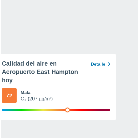
Calidad del aire en
Detalle
Aeropuerto East Hampton
hoy
Mala
72
O₃ (207 µg/m³)