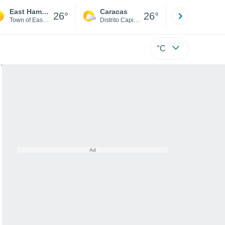
East Hampton Airport
Caracas
Tucacas
26°
26°
Town of East Hampton
Distrito Capital
Falcón
°C