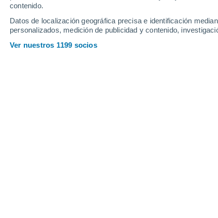
contenido.
18
-
26
km/h
19
-
31
km/h
17
22
-
41
km/h
Datos de localización geográfica precisa e identificación mediant
personalizados, medición de publicidad y contenido, investigació
Tiempo en Aeropuerto East Hampton 
Ver nuestros 1199 socios
Soleado
26°
10:00
Sensación T.
27°
Soleado
26°
11:00
Sensación T.
28°
Soleado
26°
12:00
Sensación T.
28°
Soleado
26°
13:00
Sensación T.
28°
Soleado
26°
14:00
Sensación T.
28°