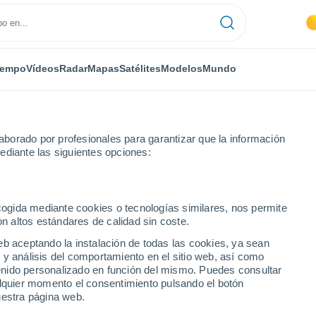
iempo
Vídeos
Radar
Mapas
Satélites
Modelos
Mundo
borado por profesionales para garantizar que la información
ediante las siguientes opciones:
ropuerto East Hampton
ecogida mediante cookies o tecnologías similares, nos permite
on altos estándares de calidad sin coste.
East Hampton - NY
eb aceptando la instalación de todas las cookies, ya sean
 y análisis del comportamiento en el sitio web, así como
...
ntenido personalizado en función del mismo. Puedes consultar
alquier momento el consentimiento pulsando el botón
Por hora
uestra página web.
Intervalos nubosos en las
próximas horas