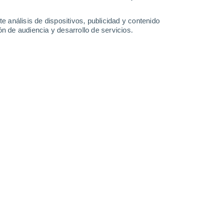
-
31
km/h
18
-
27
km/h
21
-
39
km/h
15
-
29
km/h
e análisis de dispositivos, publicidad y contenido
n de audiencia y desarrollo de servicios.
- NY hoy
, 8 de agosto
Oeste
4 Medio
14
-
24 km/h
FPS:
6-10
Suroeste
6 Alto
16
-
27 km/h
FPS:
15-25
Suroeste
7 Alto
17
-
31 km/h
FPS:
15-25
Suroeste
8 ¡Muy Alto!
20
-
32 km/h
FPS:
25-50
Suroeste
7 Alto
22
-
35 km/h
FPS:
15-25