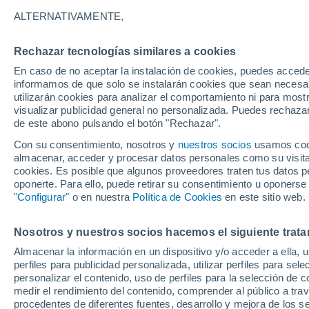
26°
ALTERNATIVAMENTE,
Rechazar tecnologías similares a cookies
Oeste
En caso de no aceptar la instalación de cookies, puedes accede
Sensación de 27°
14
-
24 km
informamos de que solo se instalarán cookies que sean necesari
utilizarán cookies para analizar el comportamiento ni para most
visualizar publicidad general no personalizada. Puedes rechazar
de este abono pulsando el botón "Rechazar".
Tiempo 1 - 7 días
Mapa de temperatura
Radar de ll
Con su consentimiento, nosotros y
nuestros socios
usamos cooki
almacenar, acceder y procesar datos personales como su visita e
cookies. Es posible que algunos proveedores traten tus datos pe
oponerte. Para ello, puede retirar su consentimiento u oponerse
Mañana
Lunes
Hoy
"Configurar"
o en nuestra
Política de Cookies
en este sitio web.
9 Ago
10 Ago
8 Ago
Nosotros y nuestros socios hacemos el siguiente trata
Almacenar la información en un dispositivo y/o acceder a ella, 
30%
30%
perfiles para publicidad personalizada, utilizar perfiles para sele
0.3 mm
1.6 mm
personalizar el contenido, uso de perfiles para la selección de c
27°
/
23°
27°
/
21°
28°
/
23°
medir el rendimiento del contenido, comprender al público a tra
procedentes de diferentes fuentes, desarrollo y mejora de los se