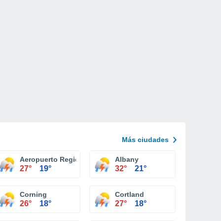
Más ciudades
nal Plattsburgh
Aeropuerto Regional Ithaca Tompkins
Albany
27°
19°
32°
21°
Corning
Cortland
26°
18°
27°
18°