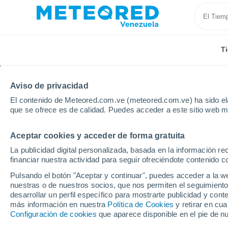
T
Aviso de privacidad
El contenido de Meteored.com.ve (meteored.com.ve) ha sido ela
que se ofrece es de calidad. Puedes acceder a este sitio web m
Aceptar cookies y acceder de forma gratuita
Inicio
Estados Unidos
Estado de Nueva York
Ae
La publicidad digital personalizada, basada en la información r
financiar nuestra actividad para seguir ofreciéndote contenido c
Tiempo en Aeropuerto 
Pulsando el botón "Aceptar y continuar", puedes acceder a la w
nuestras o de nuestros socios, que nos permiten el seguimiento
09:53
Sábado
desarrollar un perfil específico para mostrarte publicidad y co
más información en nuestra
Política de Cookies
y retirar en cu
Configuración de cookies
que aparece disponible en el pie de n
Soleado