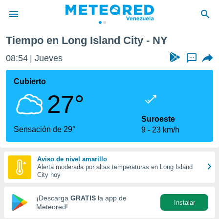
ity
Tiempo en Long Island City - NY
privacidad
08:54
Jueves
...
o de
om.ve
com.ve) ha
Cubierto
ado por
27°
es para
ue la
 que se
Suroeste
e calidad.
Sensación de 29°
9
23 km/h
eder a este
ediante las
opciones:
Aviso de nivel amarillo
Alerta moderada por altas temperaturas en Long Island
ookies y
City hoy
e forma
¡Descarga
GRATIS
la app de
Instalar
d digital
Meteored!
ada, basada