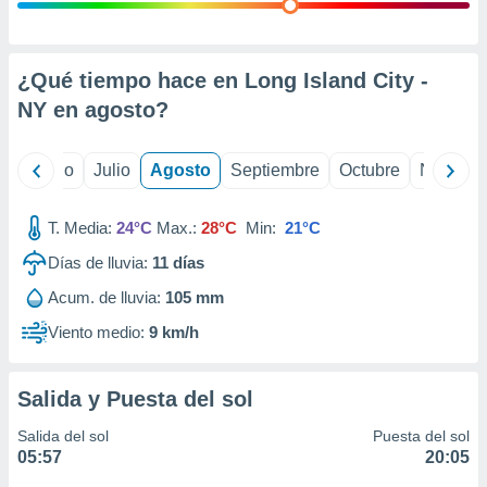
ados con el
 seleccionar
o.
calización
¿Qué tiempo hace en Long Island City -
precisa e
NY en
agosto
?
ión mediante
, publicidad
yo
Junio
Julio
Agosto
Septiembre
Octubre
Noviemb
dos,
 publicidad
T. Media:
24°C
Max.:
28°C
Min:
21°C
,
Días de lluvia:
11
días
ón de
 desarrollo
Acum. de lluvia:
105 mm
s.
Viento medio:
9 km/h
tros 1199
ios
Salida y Puesta del sol
Salida del sol
Puesta del sol
05:57
20:05