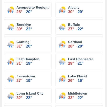
Aeropuerto Regional Ithaca Tompkins
Albany
28°
20°
30°
20°
Brooklyn
Buffalo
30°
23°
27°
22°
Corning
Cortland
31°
20°
28°
20°
East Hampton
East Rochester
31°
19°
29°
21°
Jamestown
Lake Placid
27°
19°
26°
16°
Long Island City
Middletown
32°
23°
33°
22°