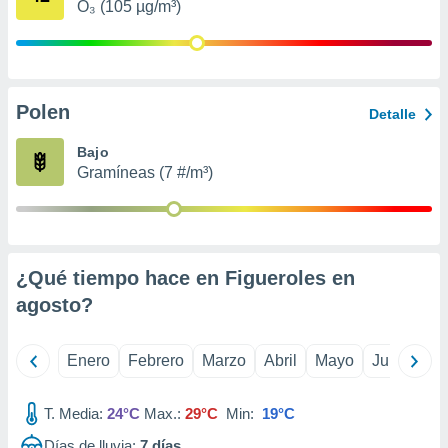
O₃ (105 µg/m³)
retirar su
ento u
 de datos
er momento
Polen
ic en
Detalle
o en
Bajo
 Cookies
en
Gramíneas (7 #/m³)
eb.
y
socios
el
¿Qué tiempo hace en Figueroles en
to de
agosto
?
la
Enero
Febrero
Marzo
Abril
Mayo
Junio
Ju
 en un
 y/o acceder
 de datos
T. Media:
24°C
Max.:
29°C
Min:
19°C
ara
 anuncios
Días de lluvia:
7
días