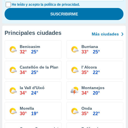
He leído y acepto la política de privacidad.
Principales ciudades
Más ciudades
Benicasim
Burriana
32°
25°
33°
25°
Castellón de la Plana
l' Alcora
34°
25°
35°
22°
la Vall d'Uixó
Montanejos
34°
24°
34°
20°
Morella
Onda
30°
19°
35°
22°