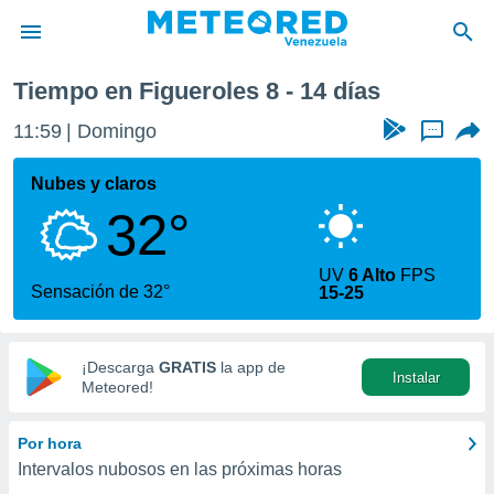
oles
Próxima semana
Tiempo en Figueroles 8 - 14 días
privacidad
11:59
Domingo
...
o de
om.ve
com.ve) ha
Nubes y claros
ado por
32°
es para
ue la
 que se
UV
6 Alto
FPS
e calidad.
Sensación de 32°
15-25
eder a este
ediante las
opciones:
¡Descarga
GRATIS
la app de
Instalar
ookies y
Meteored!
e forma
Por hora
d digital
Intervalos nubosos en las próximas horas
ada, basada