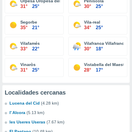
Orpesa Oropesa del Mar
Peñíscola
31°
25°
30°
25°
Segorbe
Vila-real
35°
21°
34°
25°
Vilafamés
Vilafranca Villafranca d
33°
22°
30°
18°
Vinaròs
Vistabella del Maestraz
31°
25°
28°
17°
Localidades cercanas
Lucena del Cid
(4.28 km)
l' Alcora
(5.13 km)
les Useres Useras
(7.67 km)
El Pantano
(10.48 km)