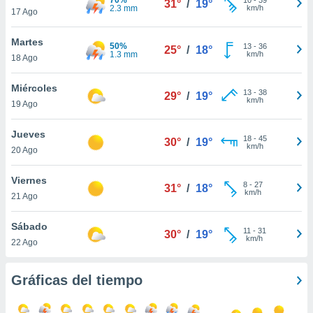
31°
/
19°
ublicidad y
2.3 mm
km/h
17 Ago
do en
Martes
 mismo.
50%
13
-
36
25°
/
18°
1.3 mm
km/h
sultar más
18 Ago
 en nuestra
 Cookies
y
Miércoles
13
-
38
29°
/
19°
ualquier
km/h
19 Ago
ento
Jueves
 botón
18
-
45
30°
/
19°
km/h
20 Ago
ación de
kies
 disponible
Viernes
8
-
27
31°
/
18°
e nuestra
km/h
21 Ago
.
Sábado
IVAMENTE,
11
-
31
30°
/
19°
km/h
22 Ago
as
Gráficas del tiempo
 a cookies
 no aceptar