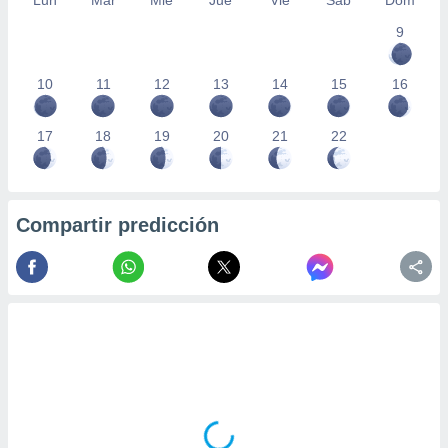
Lun
Mar
Mié
Jue
Vie
Sáb
Dom
ados con el
 seleccionar
9
o.
calización
10
11
12
13
14
15
16
precisa e
ión mediante
17
18
19
20
21
22
, publicidad
dos,
 publicidad
Compartir predicción
,
ón de
 desarrollo
s.
tros 1199
ios