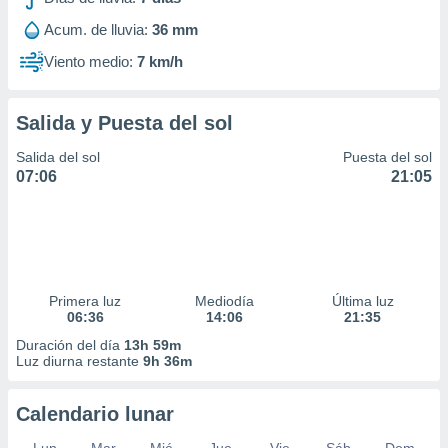
ar perfiles
Acum. de lluvia:
36 mm
idad
a, utilizar
Viento medio:
7 km/h
a
 la
Salida y Puesta del sol
da, crear un
personalizar
Salida del sol
Puesta del sol
o, uso de
07:06
21:05
a la
e contenido
do, medir el
 de la
medir el
 del
 comprender
Primera luz
Mediodía
Última luz
 través de
06:36
14:06
21:35
s o a través
Duración del día
13h 59m
nación de
Luz diurna restante
9h 36m
edentes de
fuentes,
Calendario lunar
y mejora de
os, uso de