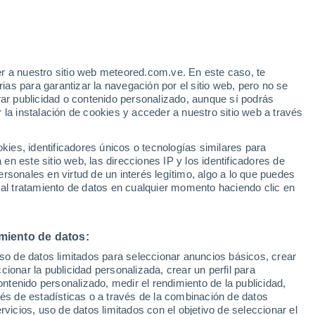
o
r a nuestro sitio web meteored.com.ve. En este caso, te
as para garantizar la navegación por el sitio web, pero no se
rar publicidad o contenido personalizado, aunque sí podrás
 la instalación de cookies y acceder a nuestro sitio web a través
via
Satélites
Modelos
es, identificadores únicos o tecnologías similares para
n este sitio web, las direcciones IP y los identificadores de
rsonales en virtud de un interés legítimo, algo a lo que puedes
 al tratamiento de datos en cualquier momento haciendo clic en
iércoles
Jueves
Viernes
Sábado
12 Ago
13 Ago
14 Ago
15 Ago
miento de datos:
uso de datos limitados para seleccionar anuncios básicos, crear
ccionar la publicidad personalizada, crear un perfil para
ontenido personalizado, medir el rendimiento de la publicidad,
34°
/
22°
35°
/
21°
35°
/
22°
34°
/
22°
vés de estadísticas o a través de la combinación de datos
rvicios, uso de datos limitados con el objetivo de seleccionar el