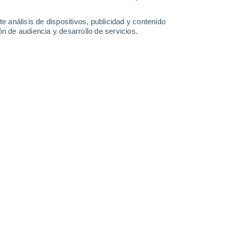
-
32
km/h
12
-
34
km/h
10
-
32
km/h
12
-
36
km/h
e análisis de dispositivos, publicidad y contenido
n de audiencia y desarrollo de servicios.
to
Sureste
4 Medio
6
-
19 km/h
FPS:
6-10
Sureste
6 Alto
8
-
23 km/h
FPS:
15-25
Sureste
8 ¡Muy Alto!
10
-
28 km/h
FPS:
25-50
Sureste
8 ¡Muy Alto!
13
-
33 km/h
FPS:
25-50
Sureste
8 ¡Muy Alto!
13
-
34 km/h
FPS:
25-50