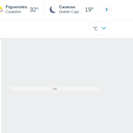
Figueroles
Caracas
Tucacas
32°
19°
Castellón
Distrito Capital
Falcón
°C