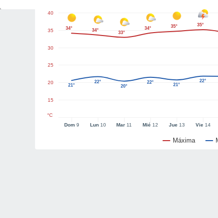
40
35°
35°
34°
34°
35
34°
33°
30
25
22°
22°
20
22°
21°
21°
20°
15
°C
Dom
9
Lun
10
Mar
11
Mié
12
Jue
13
Vie
14
Máxima