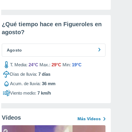
¿Qué tiempo hace en Figueroles en
agosto
?
Agosto
T. Media:
24°C
Max.:
29°C
Min:
19°C
Días de lluvia:
7
días
Acum. de lluvia:
36 mm
Viento medio:
7 km/h
Vídeos
Más Vídeos