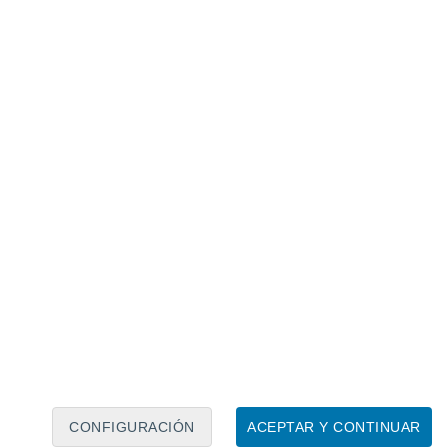
Calendario lunar
Lun
Mar
Mié
Jue
Vie
Sáb
Dom
9
10
11
12
13
14
15
16
17
18
19
20
21
22
CONFIGURACIÓN
ACEPTAR Y CONTINUAR
6