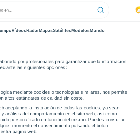
iempo
Vídeos
Radar
Mapas
Satélites
Modelos
Mundo
borado por profesionales para garantizar que la información
ediante las siguientes opciones:
Figueroles
ecogida mediante cookies o tecnologías similares, nos permite
on altos estándares de calidad sin coste.
eb aceptando la instalación de todas las cookies, ya sean
 y análisis del comportamiento en el sitio web, así como
...
ntenido personalizado en función del mismo. Puedes consultar
alquier momento el consentimiento pulsando el botón
Por hora
uestra página web.
Intervalos nubosos en las
próximas horas