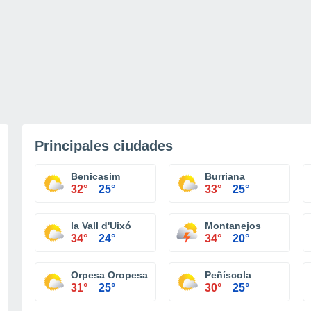
Principales ciudades
Benicasim
Burriana
32°
25°
33°
25°
la Vall d'Uixó
Montanejos
34°
24°
34°
20°
Orpesa Oropesa del Mar
Peñíscola
31°
25°
30°
25°