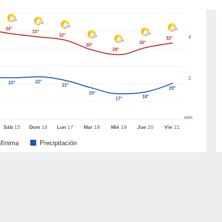
34°
33°
32°
4
32°
30°
30°
28°
2
22°
22°
21°
20°
19°
18°
17°
mm
Sáb
15
Dom
16
Lun
17
Mar
18
Mié
19
Jue
20
Vie
21
Mínima
Precipitación