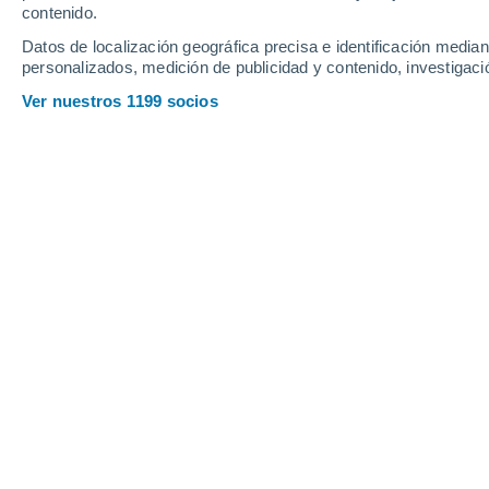
contenido.
12
-
33
km/h
13
-
33
km/h
11
13
-
34
km/h
Datos de localización geográfica precisa e identificación mediant
personalizados, medición de publicidad y contenido, investigació
Tiempo en Figueroles hoy
, 9 de agos
Ver nuestros 1199 socios
Nubes y claros
30°
11:00
Sensación T.
30°
Nubes y claros
32°
12:00
Sensación T.
32°
Nubes y claros
33°
13:00
Sensación T.
34°
Soleado
34°
14:00
Sensación T.
35°
Nubes y claros
34°
15:00
Sensación T.
35°