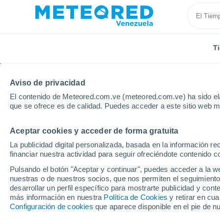
T
Aviso de privacidad
El contenido de Meteored.com.ve (meteored.com.ve) ha sido ela
que se ofrece es de calidad. Puedes acceder a este sitio web m
Aceptar cookies y acceder de forma gratuita
Inicio
España
Comunidad Valenciana
Castellón
La publicidad digital personalizada, basada en la información r
financiar nuestra actividad para seguir ofreciéndote contenido c
Tiempo en Figueroles
Pulsando el botón "Aceptar y continuar", puedes acceder a la w
nuestras o de nuestros socios, que nos permiten el seguimiento
11:03
Domingo
desarrollar un perfil específico para mostrarte publicidad y co
más información en nuestra
Política de Cookies
y retirar en cu
Configuración de cookies
que aparece disponible en el pie de n
Nubes y claros