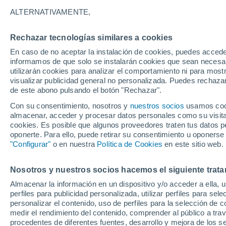
30°
ALTERNATIVAMENTE,
Rechazar tecnologías similares a cookies
UV
4 Medi
En caso de no aceptar la instalación de cookies, puedes accede
Sensación de 30°
FPS
6-10
informamos de que solo se instalarán cookies que sean necesari
utilizarán cookies para analizar el comportamiento ni para most
visualizar publicidad general no personalizada. Puedes rechazar
de este abono pulsando el botón "Rechazar".
Tiempo 1 - 7 días
Mapa de nubosidad
Radar de llu
Con su consentimiento, nosotros y
nuestros socios
usamos cooki
almacenar, acceder y procesar datos personales como su visita e
cookies. Es posible que algunos proveedores traten tus datos pe
oponerte. Para ello, puede retirar su consentimiento u oponerse
Mañana
Martes
M
Hoy
"Configurar"
o en nuestra
Política de Cookies
en este sitio web.
10 Ago
11 Ago
9 Ago
Nosotros y nuestros socios hacemos el siguiente trata
Almacenar la información en un dispositivo y/o acceder a ella, 
perfiles para publicidad personalizada, utilizar perfiles para sele
personalizar el contenido, uso de perfiles para la selección de c
34°
/
22°
33°
/
20°
34°
/
21°
medir el rendimiento del contenido, comprender al público a tra
procedentes de diferentes fuentes, desarrollo y mejora de los se