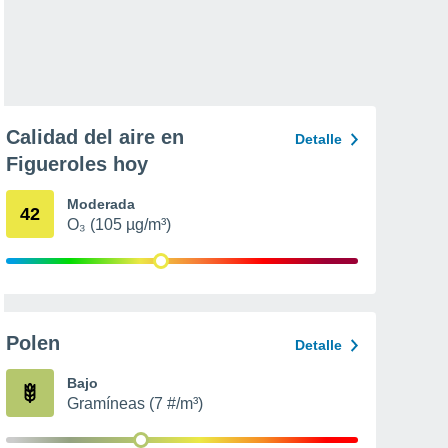
Calidad del aire en
Detalle
Figueroles hoy
Moderada
42
O₃ (105 µg/m³)
Polen
Detalle
Bajo
Gramíneas (7 #/m³)