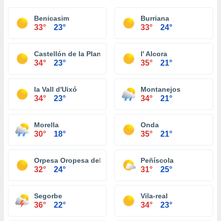
Benicasim
Burriana
33°
23°
33°
24°
Castellón de la Plana
l' Alcora
34°
23°
35°
21°
la Vall d'Uixó
Montanejos
34°
23°
34°
21°
Morella
Onda
30°
18°
35°
21°
Orpesa Oropesa del Mar
Peñíscola
32°
24°
31°
25°
Segorbe
Vila-real
36°
22°
34°
23°