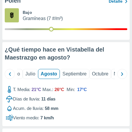
Polen
ados con el
Detalle
 seleccionar
o.
Bajo
Gramíneas (7 #/m³)
calización
precisa e
ión mediante
, publicidad
¿Qué tiempo hace en Vistabella del
dos,
Maestrazgo en
agosto
?
 publicidad
,
ón de
yo
Junio
Julio
Agosto
Septiembre
Octubre
Noviemb
 desarrollo
s.
T. Media:
21°C
Max.:
26°C
Min:
17°C
tros 1199
ios
Días de lluvia:
11
días
Acum. de lluvia:
58 mm
Viento medio:
7 km/h