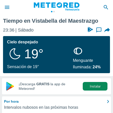
lla del Maestrazgo
Tiempo en Vistabella del Maestrazgo
privacidad
23:36
Sábado
...
o de
om.ve
com.ve) ha
Cielo despejado
ado por
19°
es para
ue la
 que se
Menguante
e calidad.
Sensación de 19°
Iluminada:
24%
eder a este
ediante las
opciones:
¡Descarga
GRATIS
la app de
Instalar
ookies y
Meteored!
e forma
Por hora
d digital
Intervalos nubosos en las próximas horas
ada, basada