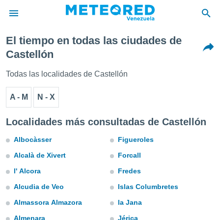
El tiempo en todas las ciudades de
privacidad
Castellón
o de
om.ve
Todas las localidades de Castellón
com.ve) ha
ado por
A - M
N - X
es para
ue la
 que se
Localidades más consultadas de Castellón
e calidad.
eder a este
Albocàsser
Figueroles
ediante las
opciones:
Alcalà de Xivert
Forcall
l' Alcora
Fredes
ookies y
e forma
Alcudia de Veo
Islas Columbretes
Almassora Almazora
la Jana
d digital
ada, basada
Almenara
Jérica