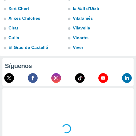
ublicidad y
Xert Chert
la Vall d'Uixó
do en
Xilxes Chilches
Vilafamés
 mismo.
sultar más
Cirat
Vilavella
 en nuestra
 Cookies
y
Culla
Vinaròs
ualquier
El Grau de Castelló
Viver
ento
 botón
Síguenos
ación de
kies
 disponible
e nuestra
.
IVAMENTE,
as
 a cookies
 no aceptar