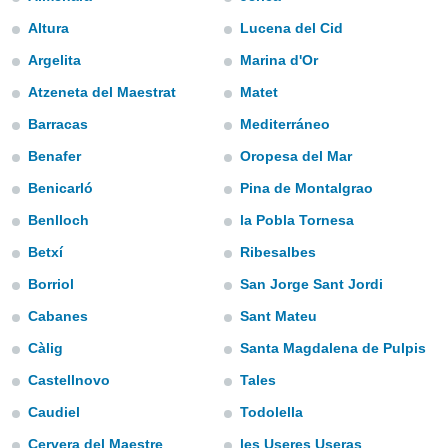
mación
ediante
Altura
Lucena del Cid
ecnologías
Argelita
Marina d'Or
nos permite
estra
Atzeneta del Maestrat
Matet
ara seguir
e contenido
Barracas
Mediterráneo
ACEPTAR
stándares
Y
Benafer
Oropesa del Mar
sin coste.
CONTINUAR
Benicarló
Pina de Montalgrao
 botón
continuar",
CONFIGURACIÓN
Benlloch
la Pobla Tornesa
der a la
ndo la
Betxí
Ribesalbes
 de todas
, ya sean
Borriol
San Jorge Sant Jordi
de nuestros
Cabanes
Sant Mateu
 nos
Càlig
Santa Magdalena de Pulpis
 y análisis
tamiento en
Castellnovo
Tales
b, así como
Caudiel
Todolella
un perfil
para
Cervera del Maestre
les Useres Useras