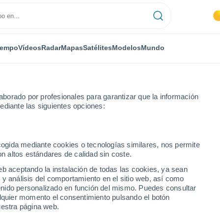
iempo
Vídeos
Radar
Mapas
Satélites
Modelos
Mundo
borado por profesionales para garantizar que la información
ediante las siguientes opciones:
Lucena del Cid
ecogida mediante cookies o tecnologías similares, nos permite
on altos estándares de calidad sin coste.
Cid
eb aceptando la instalación de todas las cookies, ya sean
 y análisis del comportamiento en el sitio web, así como
...
ntenido personalizado en función del mismo. Puedes consultar
alquier momento el consentimiento pulsando el botón
Por hora
uestra página web.
Calor Húmedo Sofocante en las
próximas horas