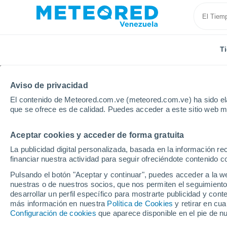
T
Aviso de privacidad
El contenido de Meteored.com.ve (meteored.com.ve) ha sido ela
que se ofrece es de calidad. Puedes acceder a este sitio web m
Aceptar cookies y acceder de forma gratuita
Inicio
España
Comunidad Valenciana
Castellón
La publicidad digital personalizada, basada en la información r
financiar nuestra actividad para seguir ofreciéndote contenido c
Tiempo en Lucena del 
Pulsando el botón "Aceptar y continuar", puedes acceder a la w
nuestras o de nuestros socios, que nos permiten el seguimiento
10:18
Viernes
desarrollar un perfil específico para mostrarte publicidad y co
más información en nuestra
Política de Cookies
y retirar en cu
Configuración de cookies
que aparece disponible en el pie de n
Soleado