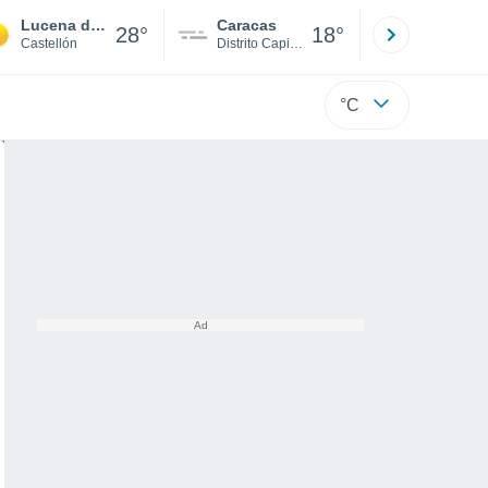
Lucena del Cid
Caracas
Tucacas
28°
18°
Castellón
Distrito Capital
Falcón
°C