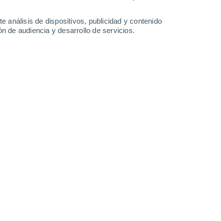
-
34
km/h
11
-
31
km/h
11
-
33
km/h
12
-
35
km/h
e análisis de dispositivos, publicidad y contenido
n de audiencia y desarrollo de servicios.
agosto
Sureste
2 Bajo
6
-
17 km/h
FPS:
no
Sureste
4 Medio
8
-
22 km/h
FPS:
6-10
Sureste
6 Alto
9
-
26 km/h
FPS:
15-25
Sureste
8 ¡Muy Alto!
10
-
28 km/h
FPS:
25-50
Sureste
8 ¡Muy Alto!
11
-
31 km/h
FPS:
25-50