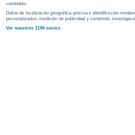
contenido.
12
-
32
km/h
13
-
34
km/h
11
11
-
31
km/h
Datos de localización geográfica precisa e identificación mediant
personalizados, medición de publicidad y contenido, investigació
Tiempo en Lucena del Cid hoy
, 7 de 
Ver nuestros 1199 socios
Soleado
27°
10:00
Sensación T.
28°
Soleado
28°
11:00
Sensación T.
29°
Soleado
29°
12:00
Sensación T.
31°
Soleado
30°
13:00
Sensación T.
32°
Nubes y claros
31°
14:00
Sensación T.
33°