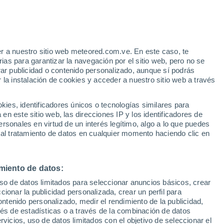
Aviso de nivel amarillo
Alerta moderada por tormenta en
Lucena del Cid hoy
r a nuestro sitio web meteored.com.ve. En este caso, te
h
as para garantizar la navegación por el sitio web, pero no se
rar publicidad o contenido personalizado, aunque sí podrás
 la instalación de cookies y acceder a nuestro sitio web a través
via
Satélites
Modelos
es, identificadores únicos o tecnologías similares para
n este sitio web, las direcciones IP y los identificadores de
rsonales en virtud de un interés legítimo, algo a lo que puedes
 al tratamiento de datos en cualquier momento haciendo clic en
Lunes
Martes
Miércoles
Jueves
10 Ago
11 Ago
12 Ago
13 Ago
miento de datos:
uso de datos limitados para seleccionar anuncios básicos, crear
ccionar la publicidad personalizada, crear un perfil para
ontenido personalizado, medir el rendimiento de la publicidad,
32°
/
21°
33°
/
19°
33°
/
21°
34°
/
20°
vés de estadísticas o a través de la combinación de datos
rvicios, uso de datos limitados con el objetivo de seleccionar el