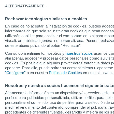
27°
ALTERNATIVAMENTE,
Rechazar tecnologías similares a cookies
Sureste
En caso de no aceptar la instalación de cookies, puedes accede
Sensación de 28°
6
-
17 km/
informamos de que solo se instalarán cookies que sean necesari
utilizarán cookies para analizar el comportamiento ni para most
visualizar publicidad general no personalizada. Puedes rechazar
de este abono pulsando el botón "Rechazar".
Tiempo 1 - 7 días
Mapa de nubosidad
Radar de llu
Con su consentimiento, nosotros y
nuestros socios
usamos cooki
almacenar, acceder y procesar datos personales como su visita e
cookies. Es posible que algunos proveedores traten tus datos pe
oponerte. Para ello, puede retirar su consentimiento u oponerse
Mañana
Domingo
Hoy
"Configurar"
o en nuestra
Política de Cookies
en este sitio web.
8 Ago
9 Ago
7 Ago
Nosotros y nuestros socios hacemos el siguiente trata
Almacenar la información en un dispositivo y/o acceder a ella, 
40%
perfiles para publicidad personalizada, utilizar perfiles para sele
0.1 mm
personalizar el contenido, uso de perfiles para la selección de c
32°
/
21°
32°
/
20°
31°
/
19°
medir el rendimiento del contenido, comprender al público a tra
procedentes de diferentes fuentes, desarrollo y mejora de los se