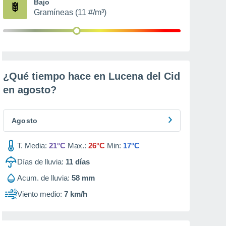
Bajo
Gramíneas (11 #/m³)
¿Qué tiempo hace en Lucena del Cid
en
agosto
?
Agosto
T. Media:
21°C
Max.:
26°C
Min:
17°C
Días de lluvia:
11
días
Acum. de lluvia:
58 mm
Viento medio:
7 km/h