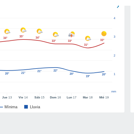
4
35°
3
34°
34°
33°
33°
33°
31°
2
22°
21°
21°
20°
20°
1
20°
19°
mm
Jue
13
Vie
14
Sáb
15
Dom
16
Lun
17
Mar
18
Mié
19
Mínima
Lluvia