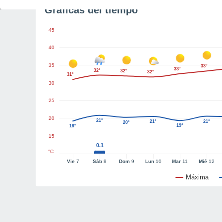
Gráficas del tiempo
45
40
35
33°
33°
32°
32°
32°
31°
30
25
20
21°
21°
21°
20°
19°
19°
15
0.1
°C
Vie
7
Sáb
8
Dom
9
Lun
10
Mar
11
Mié
12
Máxima