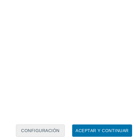
Calendario lunar
Lun
Mar
Mié
Jue
Vie
Sáb
Dom
7
8
9
10
11
12
13
14
15
16
17
18
19
20
CONFIGURACIÓN
ACEPTAR Y CONTINUAR