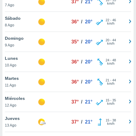
37°
/
21°
ublicidad y
km/h
7 Ago
do en
Sábado
 mismo.
22
-
46
36°
/
20°
km/h
sultar más
8 Ago
 en nuestra
 Cookies
y
Domingo
20
-
44
35°
/
20°
ualquier
km/h
9 Ago
ento
Lunes
 botón
24
-
48
36°
/
20°
km/h
10 Ago
ación de
kies
 disponible
Martes
21
-
44
36°
/
20°
e nuestra
km/h
11 Ago
.
Miércoles
IVAMENTE,
15
-
35
37°
/
21°
km/h
12 Ago
as
Jueves
15
-
38
37°
/
21°
 a cookies
km/h
13 Ago
 no aceptar