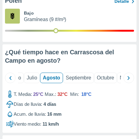
Polen
ados con el
Detalle
 seleccionar
o.
Bajo
Gramíneas (9 #/m³)
calización
precisa e
ión mediante
, publicidad
¿Qué tiempo hace en Carrascosa del
dos,
Campo en
agosto
?
 publicidad
,
ón de
yo
Junio
Julio
Agosto
Septiembre
Octubre
Noviemb
 desarrollo
s.
T. Media:
25°C
Max.:
32°C
Min:
18°C
tros 1199
ios
Días de lluvia:
4
días
Acum. de lluvia:
16 mm
Viento medio:
11 km/h