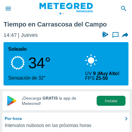
Carrascosa del Campo
Tiempo en Carrascosa del Campo
privacidad
14:47
Jueves
...
o de
om.ve
com.ve) ha
Soleado
ado por
34°
es para
ue la
 que se
UV
9 ¡Muy Alto!
e calidad.
Sensación de 32°
FPS
25-50
eder a este
ediante las
opciones:
¡Descarga
GRATIS
la app de
Instalar
ookies y
Meteored!
e forma
Por hora
d digital
Intervalos nubosos en las próximas horas
ada, basada