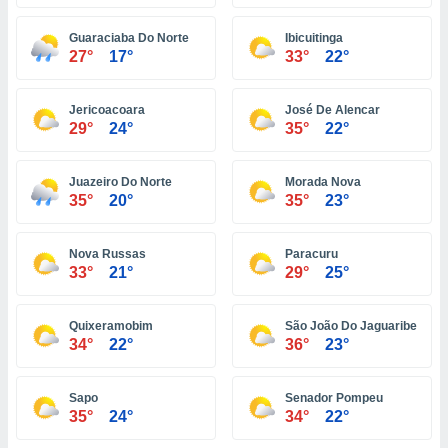
ón de
uedes
Guaraciaba Do Norte
Ibicuitinga
uestro sitio
27°
17°
33°
22°
ed.com.ve.
o, te
 de que
Jericoacoara
José De Alencar
talarán
29°
24°
35°
22°
e sean
para
a
Juazeiro Do Norte
Morada Nova
por el sitio
35°
20°
35°
23°
o se
cookies para
Nova Russas
Paracuru
nto ni para
33°
21°
29°
25°
licidad o
Quixeramobim
São João Do Jaguaribe
ado, aunque
34°
22°
36°
23°
sualizar
general no
ada. Puedes
Sapo
Senador Pompeu
 instalación
35°
24°
34°
22°
y acceder a
io web a