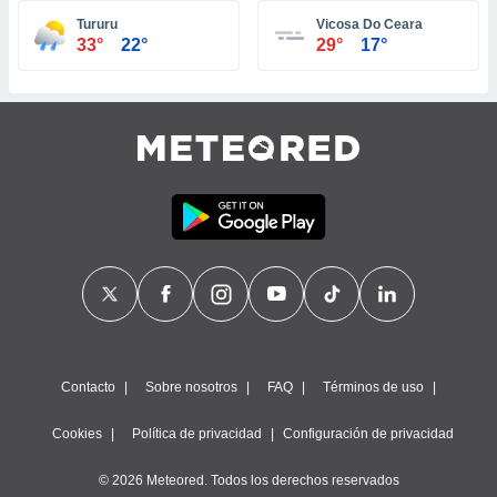
ste abono
Tururu
Vicosa Do Ceara
 botón
33°
22°
29°
17°
.
nto,
cios
kies,
ores únicos
as similares
nar,
rocesar
onales como
 este sitio
recciones IP
ficadores de
 posible
s
Contacto
Sobre nosotros
FAQ
Términos de uso
 traten tus
nales en
Cookies
Política de privacidad
Configuración de privacidad
 interés
go a lo que
© 2026 Meteored. Todos los derechos reservados
nerte. Para