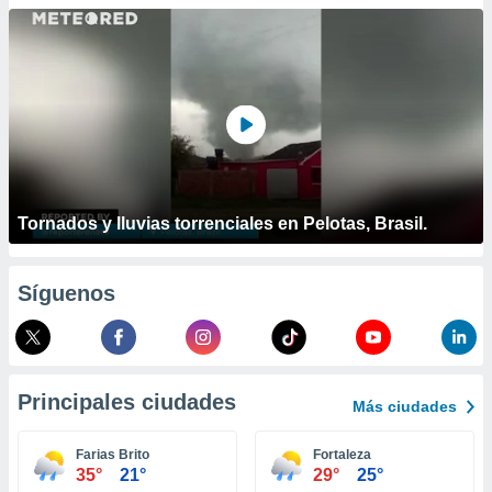
ublicidad y
do en
 mismo.
sultar más
 en nuestra
 Cookies
y
ualquier
ento
 botón
Tornados y lluvias torrenciales en Pelotas, Brasil.
ación de
kies
 disponible
Síguenos
e nuestra
.
IVAMENTE,
Principales ciudades
Más ciudades
as
 a cookies
Farias Brito
Fortaleza
35°
21°
29°
25°
 no aceptar