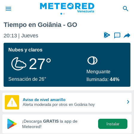
Tiempo en Goiânia - GO
privacidad
20:13
Jueves
...
o de
om.ve
com.ve) ha
Nubes y claros
ado por
27°
es para
ue la
 que se
Menguante
e calidad.
Sensación de 26°
Iluminada:
44%
eder a este
ediante las
opciones:
Aviso de nivel amarillo
Alerta moderada por otros en Goiânia hoy
ookies y
e forma
¡Descarga
GRATIS
la app de
Instalar
d digital
Meteored!
ada, basada