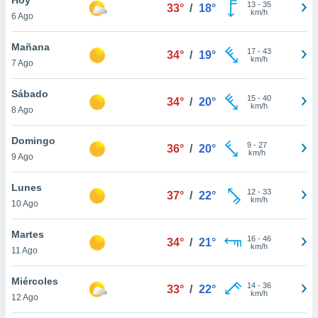
ublicidad y
13
-
35
33°
/
18°
km/h
6 Ago
do en
 mismo.
Mañana
17
-
43
34°
/
19°
sultar más
km/h
7 Ago
 en nuestra
 Cookies
y
Sábado
15
-
40
ualquier
34°
/
20°
km/h
8 Ago
ento
 botón
Domingo
9
-
27
36°
/
20°
ación de
km/h
9 Ago
kies
 disponible
Lunes
12
-
33
e nuestra
37°
/
22°
km/h
10 Ago
.
Martes
IVAMENTE,
16
-
46
34°
/
21°
km/h
11 Ago
as
Miércoles
14
-
36
33°
/
22°
 a cookies
km/h
12 Ago
 no aceptar