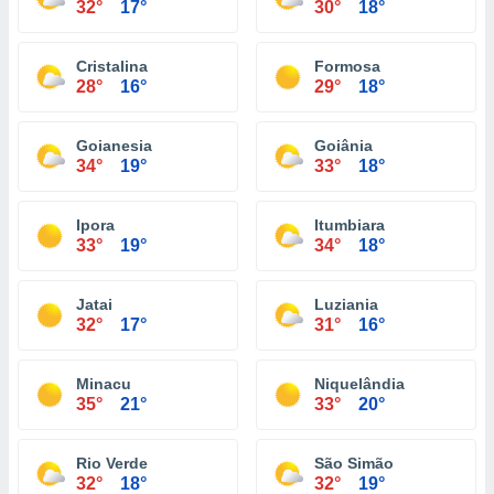
32°
17°
30°
18°
Cristalina
Formosa
28°
16°
29°
18°
Goianesia
Goiânia
34°
19°
33°
18°
Ipora
Itumbiara
33°
19°
34°
18°
Jatai
Luziania
32°
17°
31°
16°
Minacu
Niquelândia
35°
21°
33°
20°
Rio Verde
São Simão
32°
18°
32°
19°