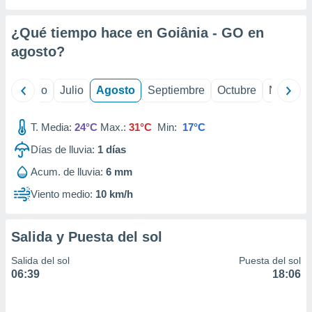
ados con el
 seleccionar
o.
¿Qué tiempo hace en Goiânia - GO en
calización
agosto
?
precisa e
ión mediante
yo
Junio
Julio
Agosto
Septiembre
Octubre
Noviemb
, publicidad
T. Media:
24°C
Max.:
31°C
Min:
17°C
dos,
 publicidad
Días de lluvia:
1
días
,
ón de
Acum. de lluvia:
6 mm
 desarrollo
Viento medio:
10 km/h
s.
tros 1199
ios
Salida y Puesta del sol
Salida del sol
Puesta del sol
06:39
18:06