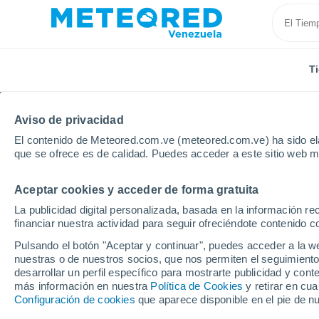
T
Aviso de privacidad
El contenido de Meteored.com.ve (meteored.com.ve) ha sido ela
que se ofrece es de calidad. Puedes acceder a este sitio web m
Aceptar cookies y acceder de forma gratuita
Inicio
Modelos
Modelos Paraguay - ECMWF América 
La publicidad digital personalizada, basada en la información r
financiar nuestra actividad para seguir ofreciéndote contenido c
Modelos de predicción 
Pulsando el botón "Aceptar y continuar", puedes acceder a la w
nuestras o de nuestros socios, que nos permiten el seguimiento
desarrollar un perfil específico para mostrarte publicidad y co
PRES. | V > 10 |
PRECIPITACIÓN
NIEVE
más información en nuestra
Política de Cookies
y retirar en cu
NUB. | PREC. 6H |
ACUMULADA
ACUMULADA
Configuración de cookies
que aparece disponible en el pie de n
ESPESOR