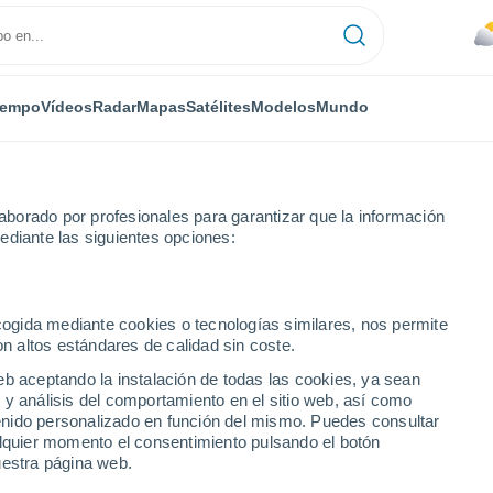
iempo
Vídeos
Radar
Mapas
Satélites
Modelos
Mundo
borado por profesionales para garantizar que la información
ediante las siguientes opciones:
Sur - Lat(+10..-30)
ecogida mediante cookies o tecnologías similares, nos permite
on altos estándares de calidad sin coste.
numérica
eb aceptando la instalación de todas las cookies, ya sean
 y análisis del comportamiento en el sitio web, así como
ntenido personalizado en función del mismo. Puedes consultar
TEMPERATURA
GEOP. 850 HPA |
GEOP. 500 HPA |
VIENTO 10M |
alquier momento el consentimiento pulsando el botón
2M
TEMP.
PRES. | TEMP.
PRESIÓN
uestra página web.