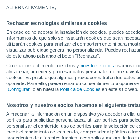
ALTERNATIVAMENTE,
Paraguay
Rechazar tecnologías similares a cookies
En caso de no aceptar la instalación de cookies, puedes accede
ECMWF América Sur -
informamos de que solo se instalarán cookies que sean necesari
Lat(+10..-30)
utilizarán cookies para analizar el comportamiento ni para most
visualizar publicidad general no personalizada. Puedes rechazar
ECMWF América Sur -
de este abono pulsando el botón "Rechazar".
Lat(-25..-50)
Con su consentimiento, nosotros y
nuestros socios
usamos cooki
almacenar, acceder y procesar datos personales como su visita e
GFS América Sur -
cookies. Es posible que algunos proveedores traten tus datos pe
Lat(+10..-30)
oponerte. Para ello, puede retirar su consentimiento u oponerse
"Configurar"
o en nuestra
Política de Cookies
en este sitio web.
GFS América Sur -
Lat(-25..-50)
Nosotros y nuestros socios hacemos el siguiente trata
Almacenar la información en un dispositivo y/o acceder a ella, 
perfiles para publicidad personalizada, utilizar perfiles para sele
personalizar el contenido, uso de perfiles para la selección de c
medir el rendimiento del contenido, comprender al público a tra
procedentes de diferentes fuentes, desarrollo y mejora de los se