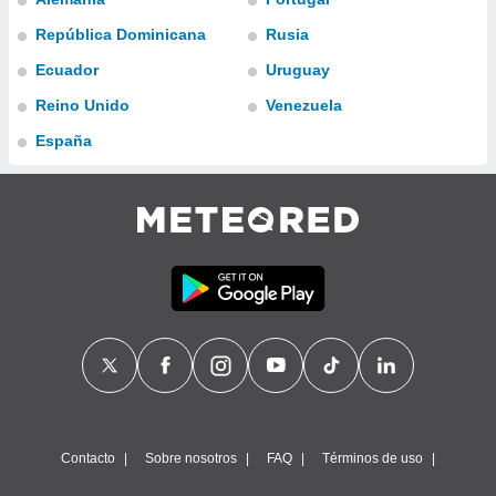
ublicidad y
República Dominicana
Rusia
do en
Ecuador
Uruguay
 mismo.
sultar más
Reino Unido
Venezuela
 en nuestra
 Cookies
y
España
ualquier
ento
 botón
ación de
kies
 disponible
e nuestra
.
IVAMENTE,
as
 a cookies
Contacto
Sobre nosotros
FAQ
Términos de uso
 no aceptar