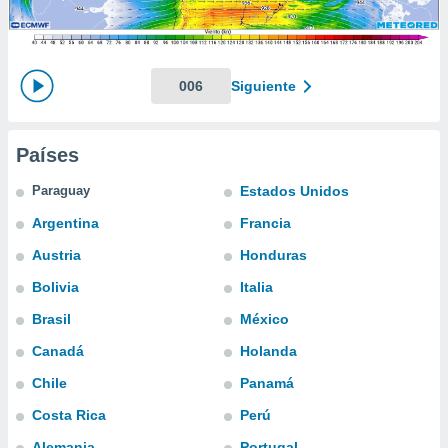
mación
ediante
ecnologías
nos permite
estra
006
Siguiente
ara seguir
e contenido
ACEPTAR
stándares
Y
Países
sin coste.
CONTINUAR
 botón
Paraguay
Estados Unidos
continuar",
CONFIGURACIÓN
Argentina
Francia
der a la
ndo la
Austria
Honduras
 de todas
, ya sean
Bolivia
Italia
de nuestros
Brasil
México
 nos
Canadá
Holanda
 y análisis
tamiento en
Chile
Panamá
b, así como
Costa Rica
Perú
un perfil
para
Alemania
Portugal