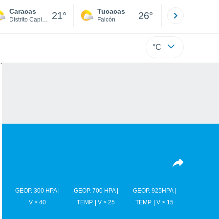
Caracas
Tucacas
La Guaira
21°
26°
Distrito Capital
Falcón
Di
°C
GEOP. 300 HPA |
GEOP. 700 HPA |
GEOP. 925HPA |
V > 40
TEMP. | V > 25
TEMP. | V > 15