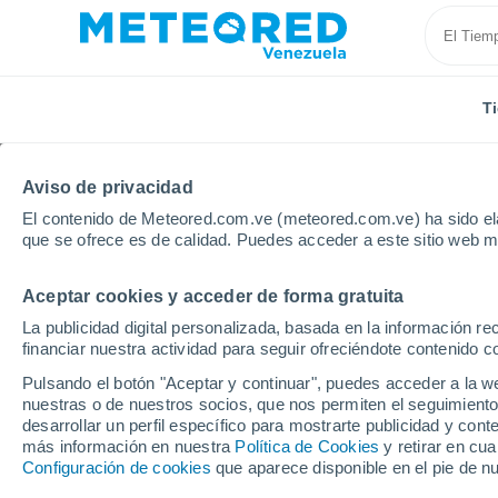
T
Aviso de privacidad
El contenido de Meteored.com.ve (meteored.com.ve) ha sido ela
que se ofrece es de calidad. Puedes acceder a este sitio web m
Aceptar cookies y acceder de forma gratuita
Inicio
Modelos
Modelos Austria - ECMWF Europa
La publicidad digital personalizada, basada en la información r
financiar nuestra actividad para seguir ofreciéndote contenido c
Modelos de predicción 
Pulsando el botón "Aceptar y continuar", puedes acceder a la w
nuestras o de nuestros socios, que nos permiten el seguimiento
desarrollar un perfil específico para mostrarte publicidad y co
PRES. | V > 10
PRECIPITACIÓN
NIEVE
más información en nuestra
Política de Cookies
y retirar en cu
| NUB. |
ACUMULADA
ACUMULADA
Configuración de cookies
que aparece disponible en el pie de n
PREC. 6H |