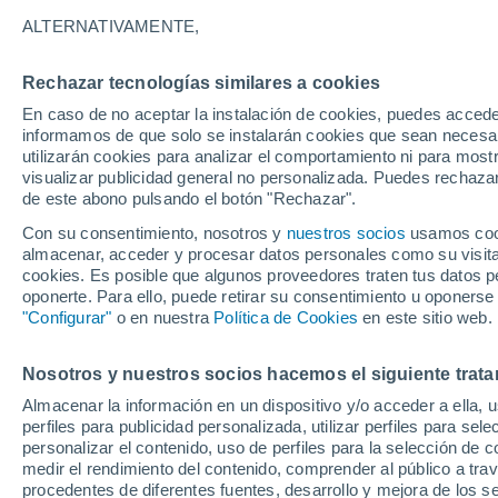
ESPESOR
ALTERNATIVAMENTE,
Austria
Rechazar tecnologías similares a cookies
En caso de no aceptar la instalación de cookies, puedes accede
ECMWF
informamos de que solo se instalarán cookies que sean necesari
utilizarán cookies para analizar el comportamiento ni para most
GFS
visualizar publicidad general no personalizada. Puedes rechazar
de este abono pulsando el botón "Rechazar".
ECMWF Europa
Con su consentimiento, nosotros y
nuestros socios
usamos cooki
GFS Europa
almacenar, acceder y procesar datos personales como su visita e
cookies. Es posible que algunos proveedores traten tus datos pe
oponerte. Para ello, puede retirar su consentimiento u oponerse
"Configurar"
o en nuestra
Política de Cookies
en este sitio web.
Nosotros y nuestros socios hacemos el siguiente trata
Almacenar la información en un dispositivo y/o acceder a ella, 
perfiles para publicidad personalizada, utilizar perfiles para sele
personalizar el contenido, uso de perfiles para la selección de c
medir el rendimiento del contenido, comprender al público a tra
procedentes de diferentes fuentes, desarrollo y mejora de los se