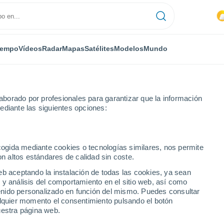
iempo
Vídeos
Radar
Mapas
Satélites
Modelos
Mundo
borado por profesionales para garantizar que la información
ediante las siguientes opciones:
ecogida mediante cookies o tecnologías similares, nos permite
on altos estándares de calidad sin coste.
numérica
eb aceptando la instalación de todas las cookies, ya sean
 y análisis del comportamiento en el sitio web, así como
ntenido personalizado en función del mismo. Puedes consultar
TEMPERATURA
GEOP. 850 HPA |
GEOP. 500 HPA |
VIENTO 10M |
alquier momento el consentimiento pulsando el botón
2M
TEMP.
PRES. | TEMP.
PRESIÓN
uestra página web.