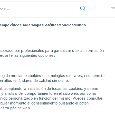
iempo
Vídeos
Radar
Mapas
Satélites
Modelos
Mundo
borado por profesionales para garantizar que la información
ediante las siguientes opciones:
ecogida mediante cookies o tecnologías similares, nos permite
on altos estándares de calidad sin coste.
numérica
eb aceptando la instalación de todas las cookies, ya sean
 y análisis del comportamiento en el sitio web, así como
ntenido personalizado en función del mismo. Puedes consultar
TEMPERATU
GEOP. 850 HPA |
GEOP. 500 HPA |
VIENTO 10M |
alquier momento el consentimiento pulsando el botón
RA 2M
TEMP.
PRES. | TEMP.
PRESIÓN
uestra página web.