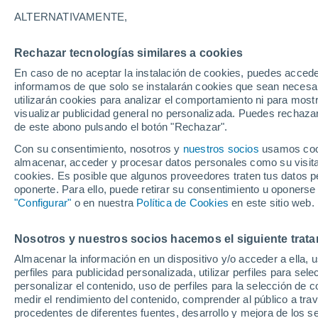
ALTERNATIVAMENTE,
Austria
Rechazar tecnologías similares a cookies
En caso de no aceptar la instalación de cookies, puedes accede
ECMWF
informamos de que solo se instalarán cookies que sean necesari
utilizarán cookies para analizar el comportamiento ni para most
GFS
visualizar publicidad general no personalizada. Puedes rechazar
de este abono pulsando el botón "Rechazar".
ECMWF Europa
Con su consentimiento, nosotros y
nuestros socios
usamos cooki
GFS Europa
almacenar, acceder y procesar datos personales como su visita e
cookies. Es posible que algunos proveedores traten tus datos pe
oponerte. Para ello, puede retirar su consentimiento u oponerse
"Configurar"
o en nuestra
Política de Cookies
en este sitio web.
Nosotros y nuestros socios hacemos el siguiente trata
Almacenar la información en un dispositivo y/o acceder a ella, 
perfiles para publicidad personalizada, utilizar perfiles para sele
personalizar el contenido, uso de perfiles para la selección de c
medir el rendimiento del contenido, comprender al público a tra
procedentes de diferentes fuentes, desarrollo y mejora de los se