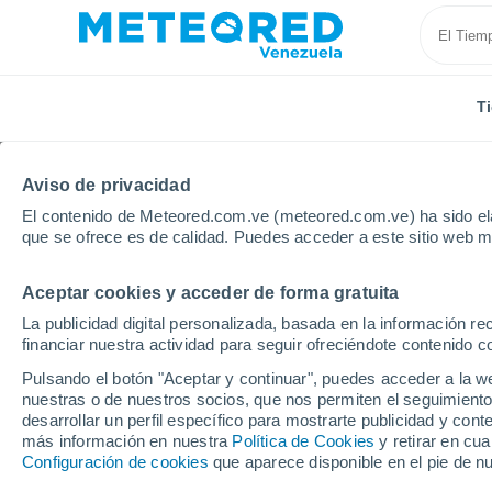
T
Aviso de privacidad
El contenido de Meteored.com.ve (meteored.com.ve) ha sido ela
que se ofrece es de calidad. Puedes acceder a este sitio web m
Aceptar cookies y acceder de forma gratuita
Inicio
Modelos
Modelos Austria - ECMWF Europa
La publicidad digital personalizada, basada en la información r
financiar nuestra actividad para seguir ofreciéndote contenido c
Modelos de predicción 
Pulsando el botón "Aceptar y continuar", puedes acceder a la w
nuestras o de nuestros socios, que nos permiten el seguimiento
desarrollar un perfil específico para mostrarte publicidad y co
PRES. | V > 10 |
PRECIPITACIÓN
NIEVE
más información en nuestra
Política de Cookies
y retirar en cu
NUB. | PREC. 6H |
ACUMULADA
ACUMULADA
Configuración de cookies
que aparece disponible en el pie de n
ESPESOR