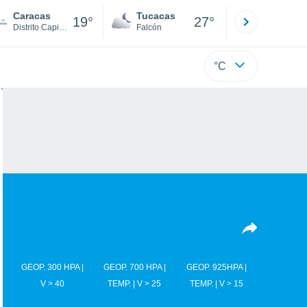
Caracas
Tucacas
La Guaira
19°
27°
Distrito Capital
Falcón
Di
°C
GEOP. 300 HPA |
GEOP. 700 HPA |
GEOP. 925HPA |
V > 40
TEMP. | V > 25
TEMP. | V > 15