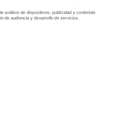
-
21
km/h
10
-
26
km/h
7
-
23
km/h
5
-
22
km/h
e análisis de dispositivos, publicidad y contenido
n de audiencia y desarrollo de servicios.
sto
Noroeste
0 Bajo
1
-
5 km/h
FPS:
no
Norte
0 Bajo
2
-
4 km/h
FPS:
no
Noroeste
0 Bajo
1
-
3 km/h
FPS:
no
Noreste
1 Bajo
7
-
17 km/h
FPS:
no
Norte
7 Alto
3
-
16 km/h
FPS:
15-25