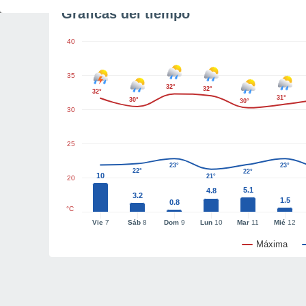
Gráficas del tiempo
40
35
32°
32°
32°
31°
30°
30°
30
25
23°
23°
22°
22°
10
21°
20
5.1
4.8
3.2
1.5
0.8
°C
Vie
7
Sáb
8
Dom
9
Lun
10
Mar
11
Mié
12
Máxima