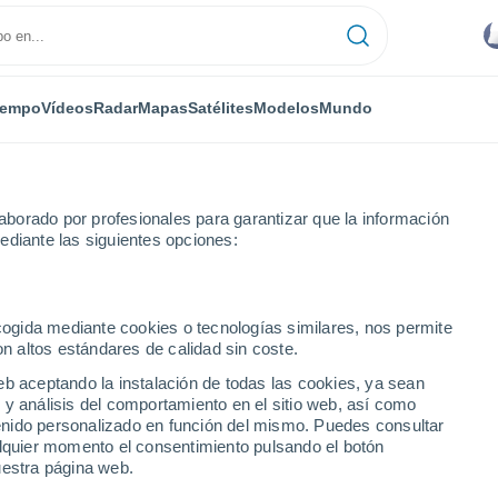
iempo
Vídeos
Radar
Mapas
Satélites
Modelos
Mundo
borado por profesionales para garantizar que la información
ediante las siguientes opciones:
ecogida mediante cookies o tecnologías similares, nos permite
on altos estándares de calidad sin coste.
eb aceptando la instalación de todas las cookies, ya sean
 y análisis del comportamiento en el sitio web, así como
...
ntenido personalizado en función del mismo. Puedes consultar
alquier momento el consentimiento pulsando el botón
Por hora
uestra página web.
Lluvias débiles en las próximas
horas