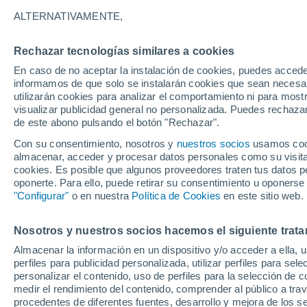
22°
ALTERNATIVAMENTE,
Rechazar tecnologías similares a cookies
Menguant
En caso de no aceptar la instalación de cookies, puedes accede
Iluminada
Sensación de 19°
informamos de que solo se instalarán cookies que sean necesari
utilizarán cookies para analizar el comportamiento ni para most
visualizar publicidad general no personalizada. Puedes rechazar
de este abono pulsando el botón "Rechazar".
Tiempo 1 - 7 días
Mapa de lluvia
Radar de lluvia
S
Con su consentimiento, nosotros y
nuestros socios
usamos cooki
almacenar, acceder y procesar datos personales como su visita e
cookies. Es posible que algunos proveedores traten tus datos pe
oponerte. Para ello, puede retirar su consentimiento u oponerse
Mañana
Domingo
Hoy
"Configurar"
o en nuestra
Política de Cookies
en este sitio web.
8 Ago
9 Ago
7 Ago
Nosotros y nuestros socios hacemos el siguiente trata
Almacenar la información en un dispositivo y/o acceder a ella, 
70%
60%
90%
perfiles para publicidad personalizada, utilizar perfiles para sele
3.2 mm
0.8 mm
10 mm
personalizar el contenido, uso de perfiles para la selección de c
30°
/
22°
32°
/
23°
32°
/
22°
medir el rendimiento del contenido, comprender al público a tra
procedentes de diferentes fuentes, desarrollo y mejora de los se