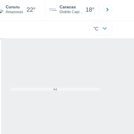
Cururu
Caracas
Tucacas
22°
18°
Amazonas
Distrito Capital
Falcón
°C