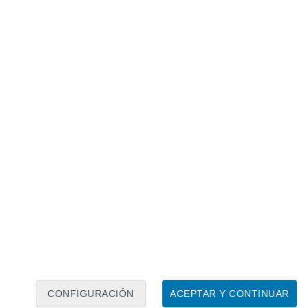
Calendario lunar
Lun
Mar
Mié
Jue
Vie
Sáb
Dom
7
8
9
10
11
12
13
14
15
16
17
18
19
20
CONFIGURACIÓN
ACEPTAR Y CONTINUAR