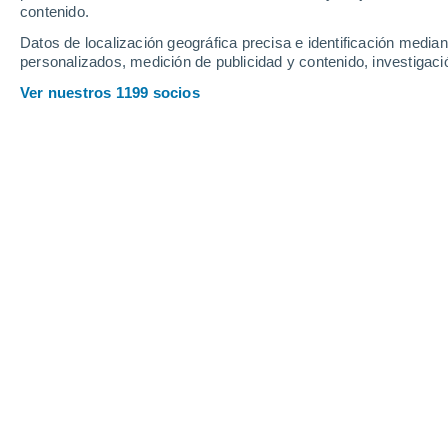
contenido.
6
-
19
km/h
10
-
23
km/h
9
10
-
25
km/h
Datos de localización geográfica precisa e identificación mediant
personalizados, medición de publicidad y contenido, investigació
Tiempo en Cururu - AM hoy
, 7 de ago
Ver nuestros 1199 socios
Nubes y claros
22°
04:00
Sensación T.
19°
Nubes y claros
22°
05:00
Sensación T.
19°
Nubes y claros
22°
06:00
Sensación T.
19°
Lluvia débil
50%
23°
08:00
0.5 mm
Sensación T.
22°
Lluvia débil
60%
26°
11:00
1.4 mm
Sensación T.
28°