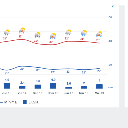
60
32°
31°
32°
31°
31°
31°
40
30°
20
23°
22°
22°
22°
22°
22°
21°
4.9
4.9
4
3.6
2.4
2
1.6
mm
Jue
13
Vie
14
Sáb
15
Dom
16
Lun
17
Mar
18
Mié
19
Mínima
Lluvia