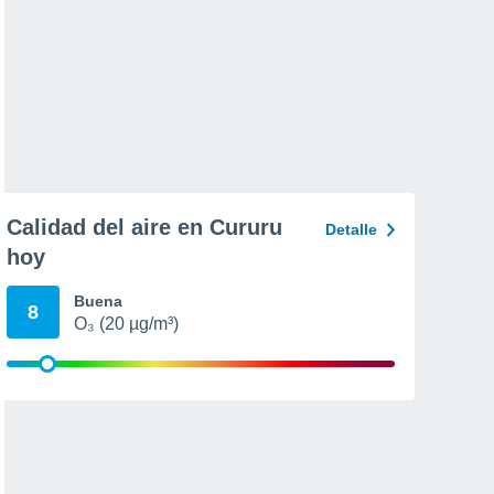
Calidad del aire en Cururu
Detalle
hoy
Buena
8
O₃ (20 µg/m³)