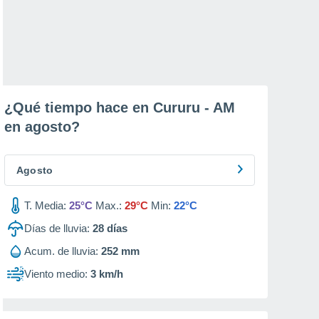
¿Qué tiempo hace en Cururu - AM
en
agosto
?
Agosto
T. Media:
25°C
Max.:
29°C
Min:
22°C
Días de lluvia:
28
días
Acum. de lluvia:
252 mm
Viento medio:
3 km/h