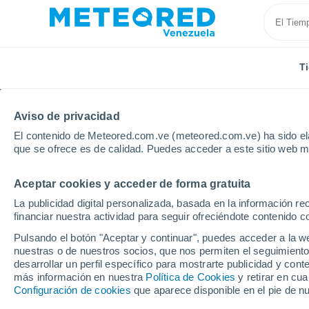
T
Aviso de privacidad
El contenido de Meteored.com.ve (meteored.com.ve) ha sido ela
que se ofrece es de calidad. Puedes acceder a este sitio web m
Aceptar cookies y acceder de forma gratuita
Inicio
Brasil
Amazonas
Cururu
La publicidad digital personalizada, basada en la información r
financiar nuestra actividad para seguir ofreciéndote contenido c
Tiempo en Cururu - AM
Pulsando el botón "Aceptar y continuar", puedes acceder a la w
nuestras o de nuestros socios, que nos permiten el seguimiento
03:38
Viernes
desarrollar un perfil específico para mostrarte publicidad y co
más información en nuestra
Política de Cookies
y retirar en cu
Configuración de cookies
que aparece disponible en el pie de n
Nubes y claros