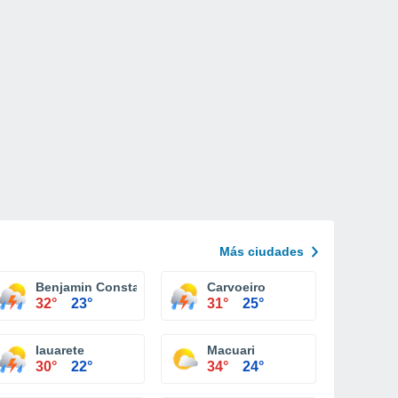
Más ciudades
Benjamin Constant
Carvoeiro
32°
23°
31°
25°
Iauarete
Macuari
30°
22°
34°
24°