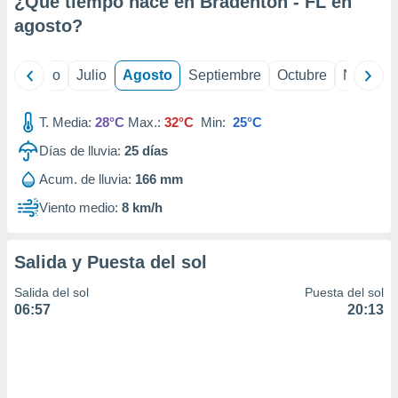
¿Qué tiempo hace en Bradenton - FL en
ados con el
 seleccionar
agosto
?
o.
calización
yo
Junio
Julio
Agosto
Septiembre
Octubre
Noviemb
precisa e
ión mediante
T. Media:
28°C
Max.:
32°C
Min:
25°C
, publicidad
Días de lluvia:
25
días
dos,
Acum. de lluvia:
166 mm
 publicidad
,
Viento medio:
8 km/h
ón de
 desarrollo
s.
Salida y Puesta del sol
tros 1199
Salida del sol
Puesta del sol
ios
06:57
20:13