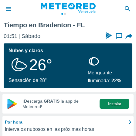
Tiempo en Bradenton - FL
privacidad
01:51
Sábado
...
o de
om.ve
com.ve) ha
Nubes y claros
ado por
26°
es para
ue la
 que se
Menguante
e calidad.
Sensación de 28°
Iluminada:
22%
eder a este
ediante las
opciones:
¡Descarga
GRATIS
la app de
Instalar
ookies y
Meteored!
e forma
Por hora
d digital
Intervalos nubosos en las próximas horas
ada, basada