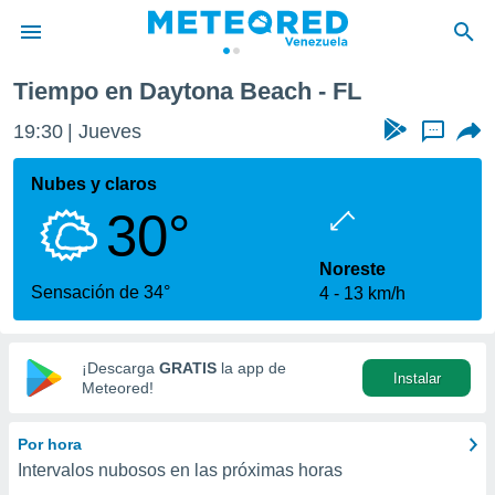
Tiempo en Daytona Beach - FL
privacidad
19:30
Jueves
...
o de
om.ve
com.ve) ha
Nubes y claros
ado por
30°
es para
ue la
 que se
Noreste
e calidad.
Sensación de 34°
4
13 km/h
eder a este
ediante las
opciones:
¡Descarga
GRATIS
la app de
Instalar
ookies y
Meteored!
e forma
Por hora
d digital
Intervalos nubosos en las próximas horas
ada, basada