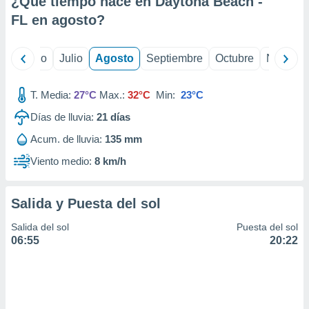
¿Qué tiempo hace en Daytona Beach -
ados con el
 seleccionar
FL en
agosto
?
o.
calización
yo
Junio
Julio
Agosto
Septiembre
Octubre
Noviemb
precisa e
ión mediante
T. Media:
27°C
Max.:
32°C
Min:
23°C
, publicidad
Días de lluvia:
21
días
dos,
Acum. de lluvia:
135 mm
 publicidad
,
Viento medio:
8 km/h
ón de
 desarrollo
s.
Salida y Puesta del sol
tros 1199
Salida del sol
Puesta del sol
ios
06:55
20:22