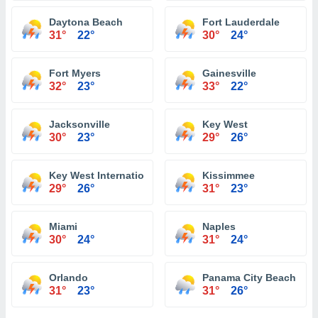
Daytona Beach
Fort Lauderdale
31°
22°
30°
24°
Fort Myers
Gainesville
32°
23°
33°
22°
Jacksonville
Key West
30°
23°
29°
26°
Key West International Airport
Kissimmee
29°
26°
31°
23°
Miami
Naples
30°
24°
31°
24°
Orlando
Panama City Beach
31°
23°
31°
26°